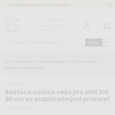
✨
Školské potreby so zľavou až 50 %
✨
+421 2 2220 5949
pondelok - piatok
8:00 - 16:00
hľadať
>
Detská izba
>
Detský nábytok
>
Učiace veže
>
Rastúce učiace veže
Kód:
EN1351
Rastúca učiaca veža pre deti 3v1
90 cm so stabilizačnými prvkami
Značka:
eliNeli