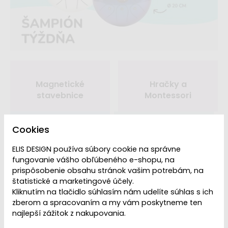
Magnetické
Hračky a
stavebnice
Montessori
Cookies
Detská izba
🌳Na záhradu
ELIS DESIGN používa súbory cookie na správne
fungovanie vášho obľúbeného e-shopu, na
prispôsobenie obsahu stránok vašim potrebám, na
štatistické a marketingové účely.
Kliknutím na tlačidlo súhlasím nám udelíte súhlas s ich
zberom a spracovaním a my vám poskytneme ten
vaša
ekológia a
služby na
garancia
najlepší zážitok z nakupovania.
spokojnosť
bezpečnosť
mieru
kvality