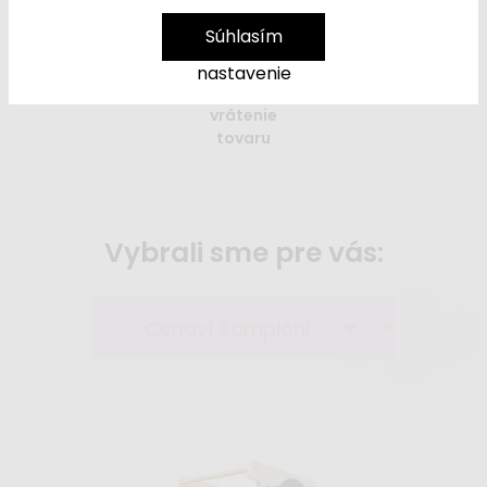
Súhlasím
nastavenie
30 dní na
vrátenie
tovaru
Vybrali sme pre vás: