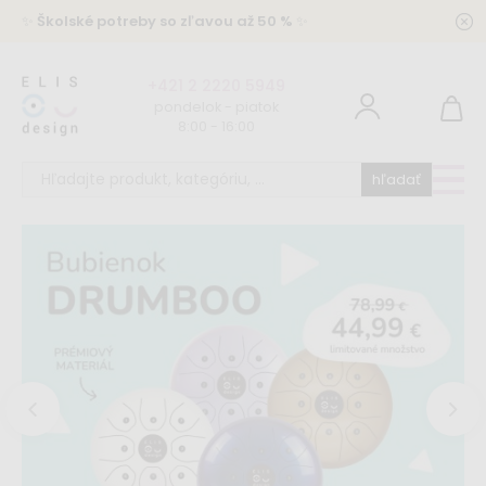
✨
Školské potreby so zľavou až 50 %
✨
+421 2 2220 5949
pondelok - piatok
8:00 - 16:00
hľadať