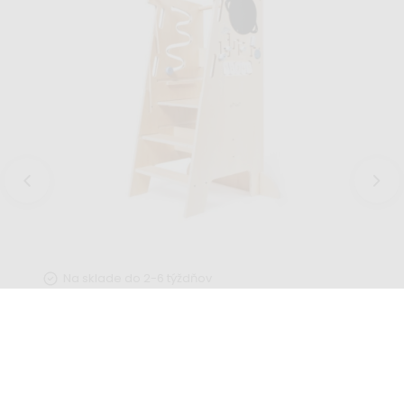
Na sklade do 2-6 týždňov
Rastúca učiaca veža edukatívna 5v1
Play 90 cm - Vesmír
69,99 €
123,99 €