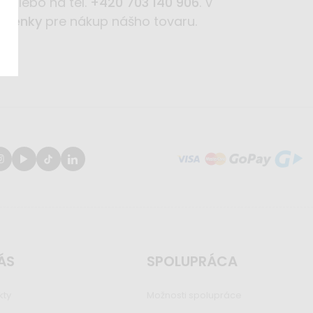
cz
alebo na tel.
+420 703 140 906
. V
mienky
pre nákup nášho tovaru.
ÁS
SPOLUPRÁCA
kty
Možnosti spolupráce