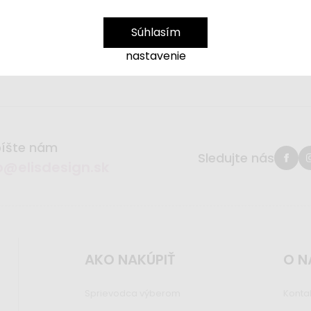
e Maršálkovej na
veronika.marsalkova@elisdesign.
ne a hotely
vám môžeme ponúknuť
špeciálne pod
Súhlasím
nastavenie
íšte nám
Sledujte nás
o@elisdesign.sk
AKO NAKÚPIŤ
O N
Sprievodca výberom
Konta