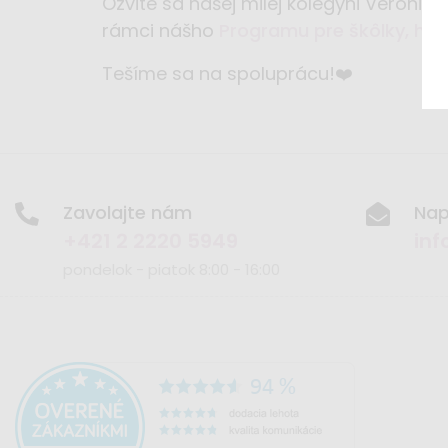
Ozvite sa našej milej kolegyni Veronic
rámci nášho
Programu pre škôlky, her
Tešíme sa na spoluprácu!❤️
Zavolajte nám
Nap
+421 2 2220 5949
inf
pondelok - piatok 8:00 - 16:00