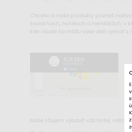
Chcete si naše produkty pozrieť naživo
kaviarňach, hoteloch a herničkách, v k
kde všade sa môžu vaše deti vyhrať s 
E
v
s
ú
K
z
Máte záujem vybaviť váš hotel, reštau
z