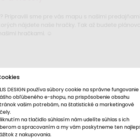
? Pripravili sme pre vás mapu s našimi predajňami 
torých nájdete naše hračky. Tak až budete plánovať
našimi hračkami. ☺️
Cookies
LIS DESIGN používa súbory cookie na správne fungovanie
ášho obľúbeného e-shopu, na prispôsobenie obsahu
tránok vašim potrebám, na štatistické a marketingové
čely.
liknutím na tlačidlo súhlasím nám udelíte súhlas s ich
berom a spracovaním a my vám poskytneme ten najlep
ráciu, kaviareň alebo priamo herničku našimi skve
ážitok z nakupovania.