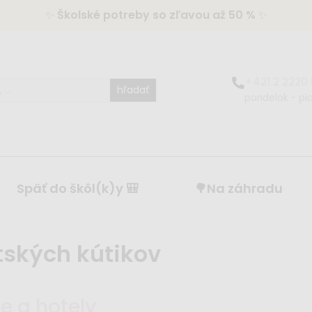
✨
Školské potreby so zľavou až 50 %
✨
+421 2 2220
hľadať
pondelok - pia
Späť do škôl(k)y 🎒
🌳Na záhradu
tských kútikov
e a hotely