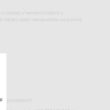
a taktiež s hernými kútikmi v
 nejaký výlet, nezabudnite sa pozrieť,
ší
lými produktmi?