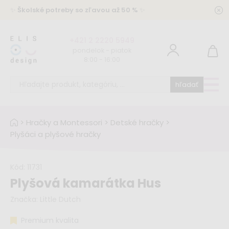
✨
Školské potreby so zľavou až 50 %
✨
+421 2 2220 5949
pondelok - piatok
8:00 - 16:00
hľadať
>
Hračky a Montessori
>
Detské hračky
>
Plyšáci a plyšové hračky
Kód:
11731
Plyšová kamarátka Hus
Značka:
Little Dutch
Premium kvalita