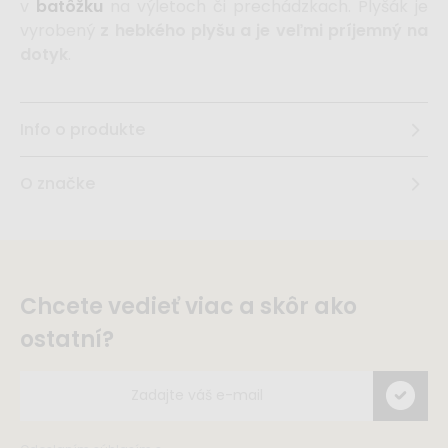
v
batôžku
na výletoch či prechádzkach. Plyšák je
vyrobený
z hebkého plyšu a je veľmi príjemný na
dotyk
.
Info o produkte
O značke
Chcete vedieť viac a skôr ako
ostatní?