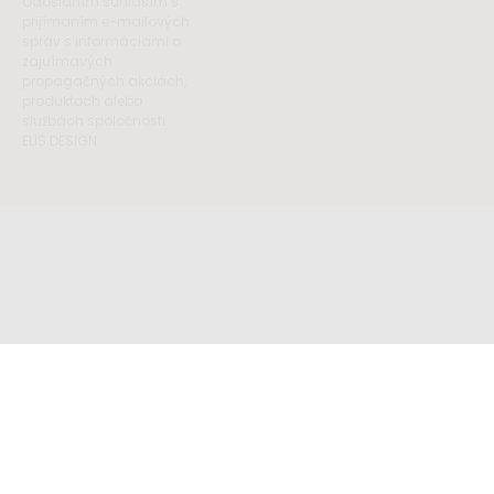
Odoslaním súhlasím s
prijímaním e-mailových
správ s informáciami o
zajuímavých
propagačných akciách,
produktoch alebo
službách spoločnosti
ELIS DESIGN.