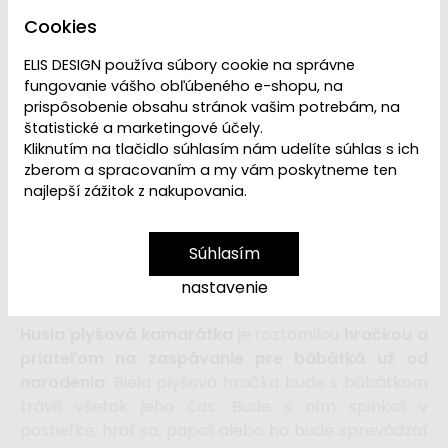
Cookies
ELIS DESIGN používa súbory cookie na správne
fungovanie vášho obľúbeného e-shopu, na
prispôsobenie obsahu stránok vašim potrebám, na
štatistické a marketingové účely.
Kliknutím na tlačidlo súhlasím nám udelíte súhlas s ich
zberom a spracovaním a my vám poskytneme ten
najlepší zážitok z nakupovania.
VYPREDANÉ | PREDAJ
Dostupnosť:
Súhlasím
UKONČENÝ
nastavenie
Husia plyšová kamarátka
je roztomilou
hračkou a
priateľom na zaspávanie pre bábätká už od
narodenia
. Biela plyšová hračka bude s bábätkom
tráviť všetok jeho čas. Bude s ním spinkať v
postieľke, hrať sa, papať alebo ho bude sprevádzať