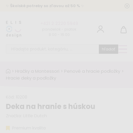
✨
Školské potreby so zľavou až 50 %
✨
+421 2 2220 5949
pondelok - piatok
8:00 - 16:00
hľadať
>
Hračky a Montessori
>
Penové a hracie podložky
>
Hracie deky a podložky
Kód:
10208
Deka na hranie s húskou
Značka:
Little Dutch
Premium kvalita