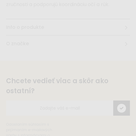
zručnosti a podporujú koordináciu očí a rúk.
Info o produkte
O značke
Chcete vedieť viac a skôr ako
ostatní?
Odoslaním súhlasím s
prijímaním e-mailových
správ s informáciami o