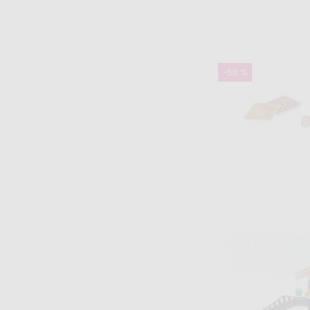
8,99 €
9,99 €
-50 %
Skladom
Drevená veža 
10,99 €
21,99 