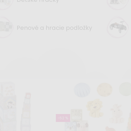
Penové a hracie podložky
-52 %