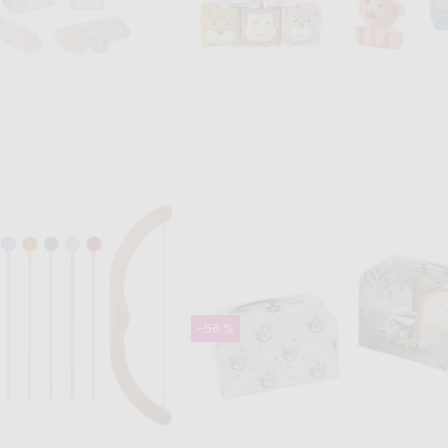
Skladom
ri hračiek pre deti
Hračky do vody pre deti - sa
ma - edukatívny box
so zvieratkami
11,99 €
 €
24,99 €
-56 %