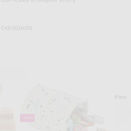
Odrážadlá
Najpredávanejšie
Najlacnejšie
Najdrahšie
Podľa zľavy
-44 %