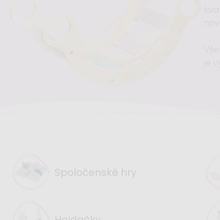
kva
nov
Vše
je 
Spoločenské hry
Hojdačky