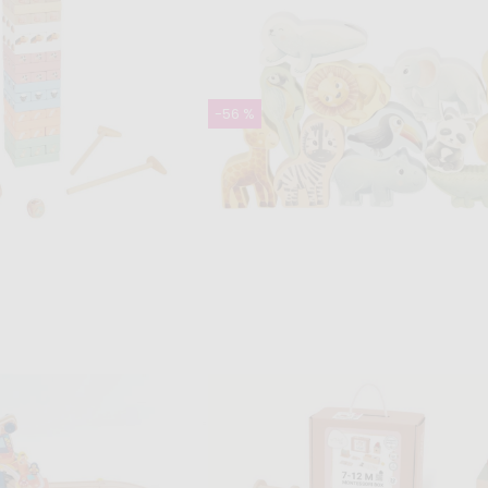
Drevená montessori hojdačka
fresh
88,99 €
-56 %
Skladom
Jenga - zvieratká
Navliekanie korálok - dreven
zvieratká zo ZOO
€
7,99 €
17,99 €