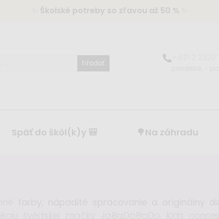
✨
Školské potreby so zľavou až 50 %
✨
+421 2 2220
hľadať
pondelok - pia
Späť do škôl(k)y 🎒
🌳Na záhradu
mné
farby, nápadité spracovanie a originálny di
ekciu švédskej značky JaBaDaBaDo, Kids concep