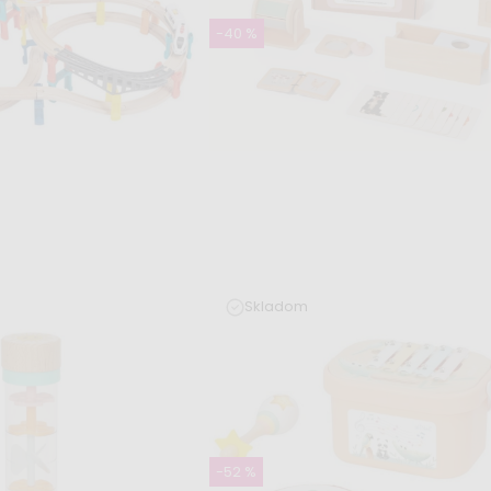
-40 %
Skladom
láčikodráha s
Sada montessori hračiek pre
láčikom 60 ks
bábätká 7–⁠12 mesiacov -
edukatívny box
 €
39,99 €
66,99 €
-52 %