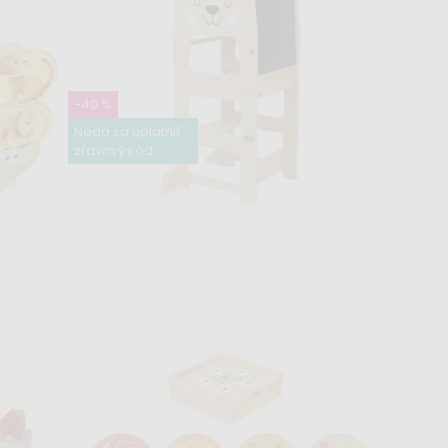
 5v1 -
Drevené kolky pre deti
14,99 €
24,99 €
-40 %
Nedá sa uplatniť
zľavový kód
Skladom
é
Učiaca veža 4v1 Levíček
79,99 €
132,99 €