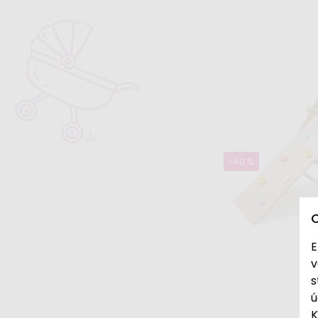
Kufríky s hračkami
Kreatívne hračky a tvorenie pre
deti
Bábiky a príslušenstvo
Hudobné nástroje
Skladom
Kovové bubienky
Drevený luk s
12,99 €
20,99
-40 %
E
v
s
ú
K