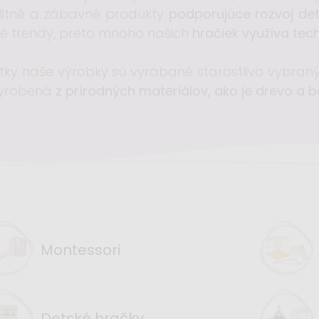
litné a zábavné produkty
podporujúce rozvoj detí
é trendy, preto mnoho našich
hračiek využíva tec
tky naše výrobky sú vyrábané starostlivo vybran
vyrobená
z prírodných materiálov, ako je drevo a 
Montessori
Detské hračky