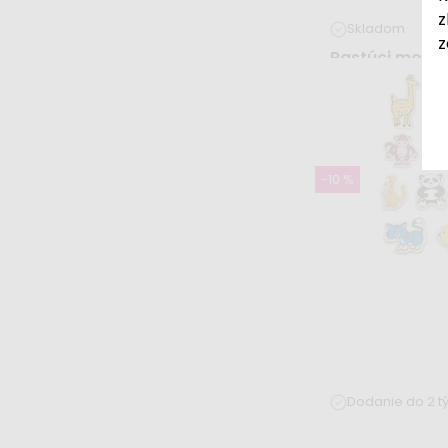
z
Skladom
z
Rastúci montes
trojuholník 68
fresh
105,99 €
176,
-10 %
Dodanie do 2 t
Drevené magne