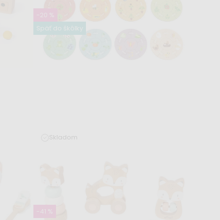
-20 %
Späť do škôlky
Skladom
Puzzle pre deti - životný cyklus
7,99 €
9,99 €
-41 %