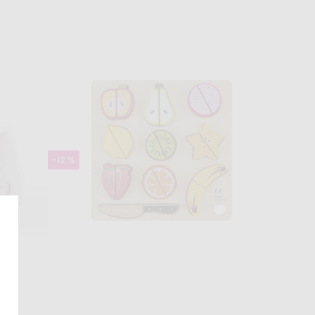
Skladom
edvede
Drevené puzzle - Morský svet
4,99 €
11,99 €
-12 %