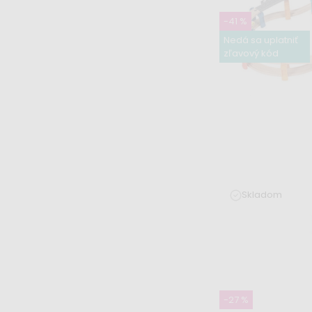
-41 %
Nedá sa uplatniť
zľavový kód
Skladom
Poschodová v
elektrickým v
39,99 €
67,99
-27 %