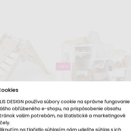
Skladom
o šípmi a terčom
Sada kufríkov - Jazvec a m
7,99 €
 €
17,99 €
-43 %
Cookies
LIS DESIGN používa súbory cookie na správne fungovanie
ášho obľúbeného e-shopu, na prispôsobenie obsahu
tránok vašim potrebám, na štatistické a marketingové
čely.
liknutím na tlačidlo súhlasím nám udelíte súhlas s ich