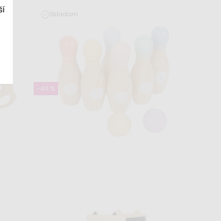
ší
Skladom
chod
Drevené ovocie na krájanie
14,99 €
16,99 €
-40 %
Skladom