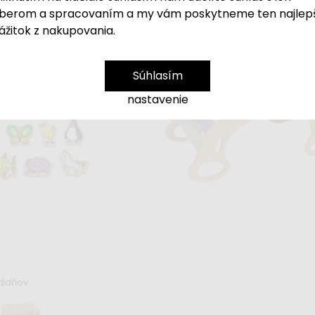
berom a spracovaním a my vám poskytneme ten najlep
Skladom
ážitok z nakupovania.
sori Piklerovej
Veľký drevený kávovar a ob
 cm s doskou 2v1 - set
2v1
Súhlasím
22,99 €
39,99 €
nastavenie
99 €
ýždňov
ty 20 ks - zvieratká
Skladom