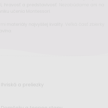
, hravosť a predstavivosť
. Nezabúdame ani na
hniku učenia Montessori
.
ými
materiály najvyššej kvality
. Veľká časť zbierky
bavlna
.
Ihriská a preliezky
Domčeky a teepee stany