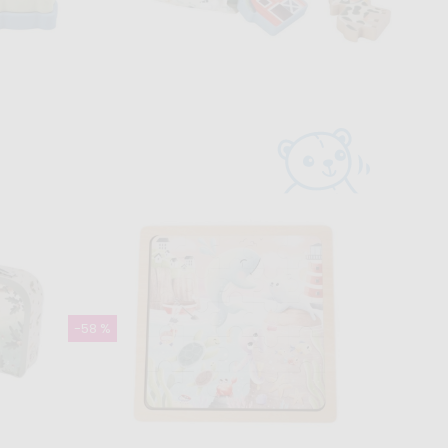
Skladom
da 4v1
Hra Hmataj a nájdi vo vrecúšku -
Farma
9,99 €
17,99 €
-58 %