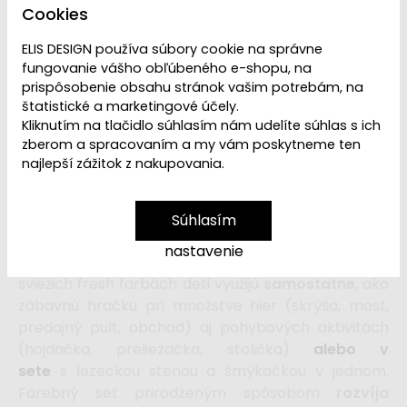
Cookies
Dostupnosť:
Skladom
ELIS DESIGN používa súbory cookie na správne
fungovanie vášho obľúbeného e-shopu, na
83,39 €
145,99 €
prispôsobenie obsahu stránok vašim potrebám, na
štatistické a marketingové účely.
Kliknutím na tlačidlo súhlasím nám udelíte súhlas s ich
vložiť do košíka
zberom a spracovaním a my vám poskytneme ten
najlepší zážitok z nakupovania.
Vylepšený
set multifunkčnej
drevenej hojdačky 5v1
s doskou
Súhlasím
2v1
hravo vytvorí malé
detské ihrisko
v
nastavenie
detskej izbe. Montessori hojdačku s doskami v
sviežich fresh farbách deti využijú
samostatne
, ako
zábavnú hračku pri množstve hier (skrýša, most,
predajný pult, obchod) aj pohybových aktivitách
(hojdačka, preliezačka, stolička)
alebo v
sete
s lezeckou stenou a šmýkačkou v jednom.
Farebný set prirodzeným spôsobom
rozvíja