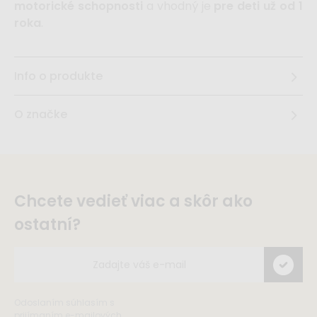
motorické schopnosti
a vhodný je
pre deti už od 1
roka
.
Info o produkte
O značke
Chcete vedieť viac a skôr ako
ostatní?
Odoslaním súhlasím s
prijímaním e-mailových