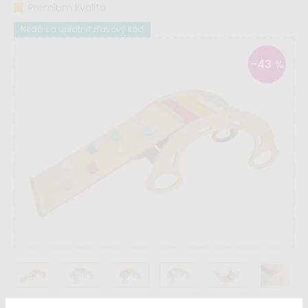
Premium kvalita
Nedá sa uplatniť zľavový kód
-43 %