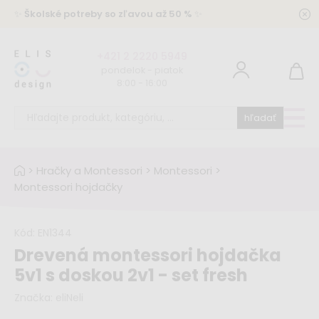
✨
Školské potreby so zľavou až 50 %
✨
+421 2 2220 5949
pondelok - piatok
8:00 - 16:00
hľadať
>
Hračky a Montessori
>
Montessori
>
Montessori hojdačky
Kód:
EN1344
Drevená montessori hojdačka
5v1 s doskou 2v1 - set fresh
Značka:
eliNeli