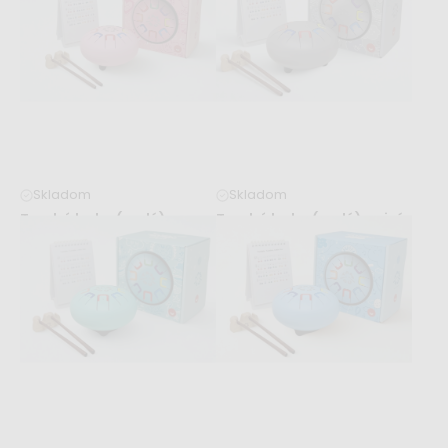
47,99 €
47,99 €
Skladom
Skladom
Tambú baby (malé) -
Tambú baby (malé) - sivé
ružové
46,99 €
46,99 €