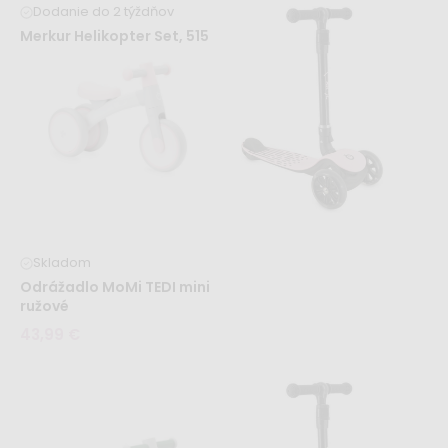
Dodanie do 2 týždňov
Merkur Helikopter Set, 515
Skladom
dielov, 40 modelov
Pec na pizzu
43,99 €
43,99 €
Skladom
Odrážadlo MoMi TEDI mini
ružové
43,99 €
Skladom
Kolobežka MoMi SAN –
ružová