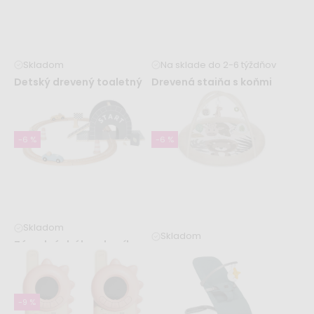
Skladom
Na sklade do 2-6 týždňov
Detský drevený toaletný
Drevená stajňa s koňmi
stolík s príslušenstvom
49,99 €
69,99 €
49,99 €
52,99 €
-6 %
-6 %
Skladom
Skladom
Závodná dráha v boxíku -
Hracia deka MoMi LUANI
sivá
49,99 €
52,99 €
49,99 €
52,99 €
-9 %