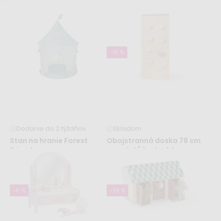
Detské hračky
Domčeky a teepee stany
-10 %
Bazéniky a šmýkačky
Penové a hracie podložky
Dodanie do 2 týždňov
Skladom
Stan na hranie Forest
Obojstranná doska 78 cm
Friends
- pastel (doplnok k
Odrážadlá
Chodítka
montessori hojdačke 5v1)
52,99 €
51,99 €
57,99 €
-6 %
-29 %