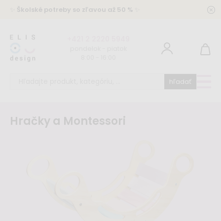
✨
Školské potreby so zľavou až 50 %
✨
+421 2 2220 5949
pondelok - piatok
8:00 - 16:00
hľadať
Hračky a Montessori