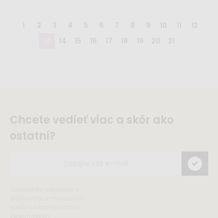
1
2
3
4
5
6
7
8
9
10
11
12
13
14
15
16
17
18
19
20
21
Chcete vedieť viac a skôr ako
ostatní?
Odoslaním súhlasím s
prijímaním e-mailových
správ s informáciami o
zajuímavých