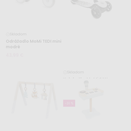
Skladom
Odrážadlo MoMi TEDI mini
modré
43,99 €
Skladom
Kolobežka MoMi SAN –
sivá
43,99 €
-31 %