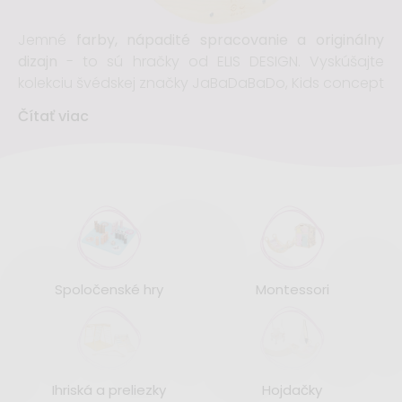
Jemné
farby, nápadité spracovanie a originálny
dizajn
- to sú hračky od ELIS DESIGN. Vyskúšajte
kolekciu švédskej značky JaBaDaBaDo, Kids concept
alebo Little duch, ktoré predstavujú vysoko kvalitné
Čítať viac
a zábavné produkty
podporujúce rozvoj detí,
hravosť a predstavivosť
. Nezabúdame ani na nové
trendy, preto mnoho našich
hračiek využíva
techniku učenia Montessori
.
Všetky naše výrobky sú vyrábané starostlivo
vybranými
materiály najvyššej kvality
. Veľká časť
zbierky je vyrobená
z prírodných materiálov, ako je
Spoločenské hry
Montessori
drevo a bavlna
.
Ihriská a preliezky
Hojdačky