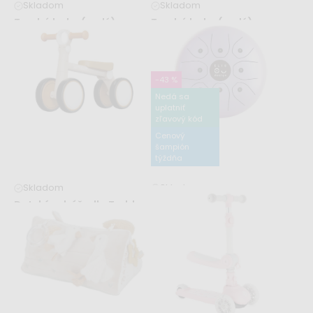
Skladom
Skladom
Tambú baby (malé) -
Tambú baby (malé) -
tyrkysové
modré
46,99 €
46,99 €
-43 %
Nedá sa
uplatniť
zľavový kód
Cenový
šampión
týždňa
Skladom
Skladom
Detské odrážadlo Teddy
Kovový bubienok
Drumboo veľký – fialový
44,99 €
44,99 €
78,99 €