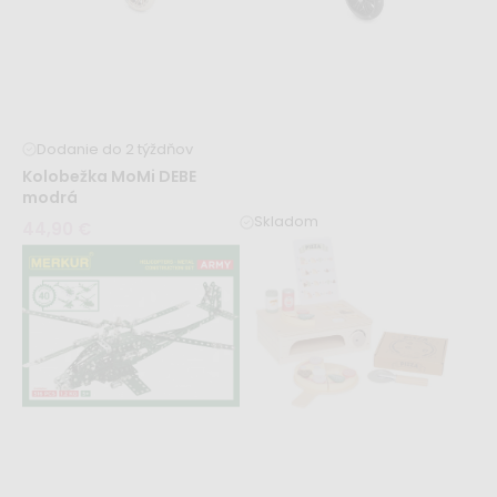
Dodanie do 2 týždňov
Kolobežka MoMi DEBE
modrá
Skladom
44,90 €
Kolobežka MoMi SAN –
čierna
43,99 €