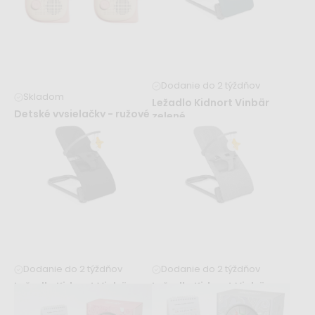
Dodanie do 2 týždňov
Skladom
Ležadlo Kidnort Vinbär
Detské vysielačky - ružové
zelené
dinosaury
47,99 €
49,99 €
54,99 €
Dodanie do 2 týždňov
Dodanie do 2 týždňov
Ležadlo Kidnort Vinbär
Ležadlo Kidnort Vinbär
čierne
sivé