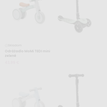
43,99 €
Skladom
Odrážadlo MoMi TEDI mini
zelené
43,99 €
Skladom
Kolobežka MoMi SAN –
zelená
43,99 €