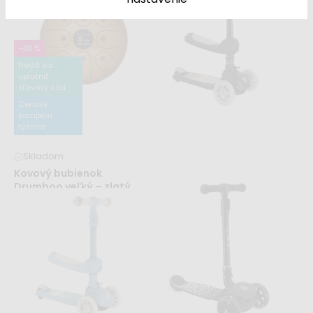
dráha 100 ks
44,99 €
78,99 €
44,99 €
od
70,99 €
-43 %
Nedá sa
uplatniť
zľavový kód
Cenový
šampión
týždňa
Skladom
Kovový bubienok
Drumboo veľký – zlatý
Dodanie do 2 týždňov
44,99 €
78,99 €
Kolobežka MoMi DEBE
čierna
44,99 €