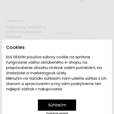
Skladom
Trojhranný vankúšik s
aktivitami Newborn
Skladom
Naturals
Kolobežka MoMi DEBE
44,99 €
ružová
Cookies
44,99 €
ELIS DESIGN používa súbory cookie na správne
-37 %
-43 %
fungovanie vášho obľúbeného e-shopu, na
Nedá sa
Nedá sa
prispôsobenie obsahu stránok vašim potrebám, na
uplatniť
uplatniť
štatistické a marketingové účely.
zľavový kód
zľavový kód
Kliknutím na tlačidlo súhlasím nám udelíte súhlas s ich
Cenový
zberom a spracovaním a my vám poskytneme ten
šampión
najlepší zážitok z nakupovania.
týždňa
Skladom
Skladom
Súhlasím
Magnetická stavebnica
Kovový bubienok
EliFix fresh - guľôčková
Drumboo veľký – modrý
nastavenie