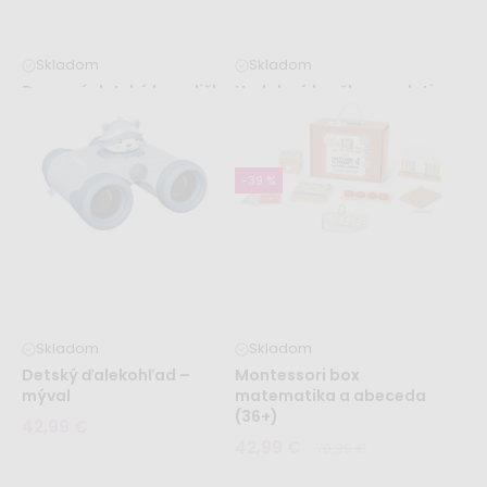
Skladom
Skladom
Drevená detská hrazdička
Hudobná hračka pre deti -
s líškou
elektronický DJ set
43,99 €
42,99 €
61,99 €
-39 %
Skladom
Skladom
Detský ďalekohľad –
Montessori box
mýval
matematika a abeceda
(36+)
42,99 €
42,99 €
70,99 €