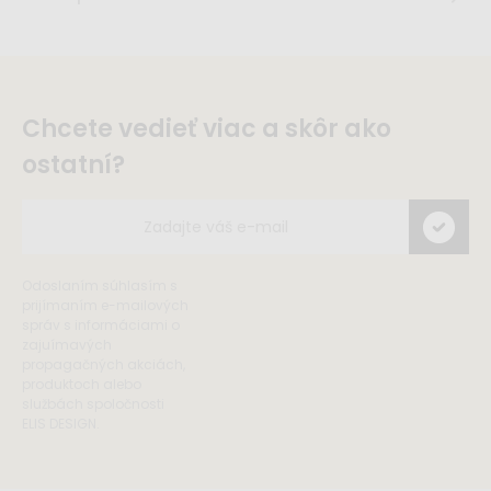
Chcete vedieť viac a skôr ako
ostatní?
Odoslaním súhlasím s
prijímaním e-mailových
správ s informáciami o
zajuímavých
propagačných akciách,
produktoch alebo
službách spoločnosti
ELIS DESIGN.