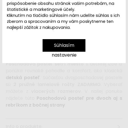
prispôsobenie obsahu stránok vašim potrebám, na
345,99 €
od
štatistické a marketingové účely.
Kliknutím na tlačidlo súhlasím nám udelíte súhlas s ich
zberom a spracovaním a my vám poskytneme ten
vložiť do košíka
najlepší zážitok z nakupovania.
Detská poschodová posteľ,
vyrobená z
Súhlasím
prírodného
dreva najvyššej akosti
, dopraje
nastavenie
kvalitný spánok aj odpočinok hneď 2 deťom naraz.
Poschodová posteľ šetrí miesto
v detskej izbe a
ponúka rovnaké pohodlie a komfort, ako klasická
detská posteľ
. Súčasťou dvojposchodovej postele
sú
2 pružné lamelové rošty ZADARMO
. Vyberať
môžete z
viacerých rozmerov
. V našej ponuke
nájdete túto
Poschodovú posteľ pre dvoch aj s
rebríkom z bočnej strany
.
Info o produkte