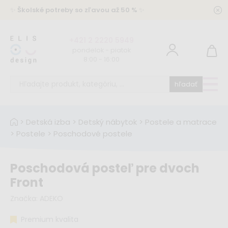
✨
Školské potreby so zľavou až 50 %
✨
+421 2 2220 5949
pondelok - piatok
8:00 - 16:00
hľadať
>
Detská izba
>
Detský nábytok
>
Postele a matrace
>
Postele
>
Poschodové postele
Poschodová posteľ pre dvoch
Front
Značka:
ADEKO
Premium kvalita