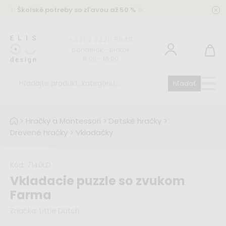
✨
Školské potreby so zľavou až 50 %
✨
+421 2 2220 5949
pondelok - piatok
8:00 - 16:00
hľadať
>
Hračky a Montessori
>
Detské hračky
>
Drevené hračky
>
Vkladačky
Kód:
7140LD
Vkladacie puzzle so zvukom
Farma
Značka:
Little Dutch