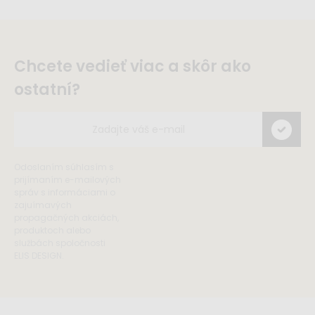
Chcete vedieť viac a skôr ako
ostatní?
Odoslaním súhlasím s
prijímaním e-mailových
správ s informáciami o
zajuímavých
propagačných akciách,
produktoch alebo
službách spoločnosti
ELIS DESIGN.