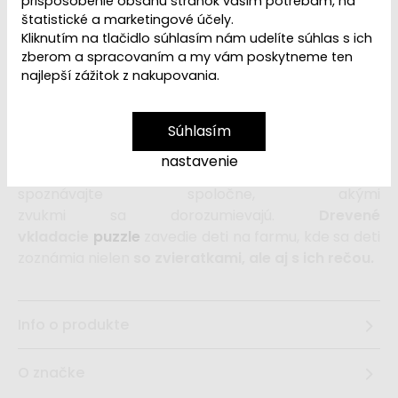
Dostupnosť:
Skladom
prispôsobenie obsahu stránok vašim potrebám, na
štatistické a marketingové účely.
Kliknutím na tlačidlo súhlasím nám udelíte súhlas s ich
20,99 €
zberom a spracovaním a my vám poskytneme ten
najlepší zážitok z nakupovania.
vložiť do košíka
Súhlasím
nastavenie
Zoznámte vaše dieťa
so zvieratkami z farmy
a
spoznávajte spoločne, akými
zvukmi sa dorozumievajú.
Drevené
vkladacie
puzzle
zavedie deti na farmu, kde sa deti
zoznámia nielen
so zvieratkami, ale aj s ich rečou.
Info o produkte
O značke