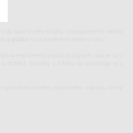
ebo do športového krúžku. Uzamykateľné viečko
né aj
pútko
na pohodlné nosenie v ruke.
ydáva nepríjemný plastový zápach, ako je to u
 a ďalšie). Výrobky z tritanu sa používajú aj v
jem vyprodukovaného plastového odpadu, ktorý