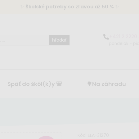
✨
Školské potreby so zľavou až 50 %
✨
+421 2 2220
hľadať
pondelok - pia
Späť do škôl(k)y 🎒
🌳Na záhradu
Kód:
ELA-31270