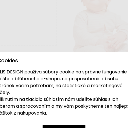
Cookies
LIS DESIGN používa súbory cookie na správne fungovanie
ášho obľúbeného e-shopu, na prispôsobenie obsahu
tránok vašim potrebám, na štatistické a marketingové
čely.
liknutím na tlačidlo súhlasím nám udelíte súhlas s ich
ch
pánd
je skvelou voľbou pre dievčatá. Tritanov
berom a spracovaním a my vám poskytneme ten najlep
a do školy, na výlet aj tréning.
ážitok z nakupovania.