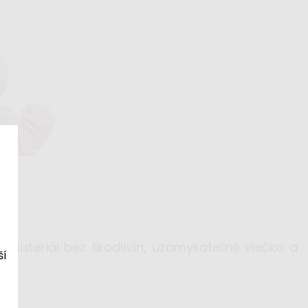
ý materiál bez škodlivín, uzamykateľné viečko a
ší