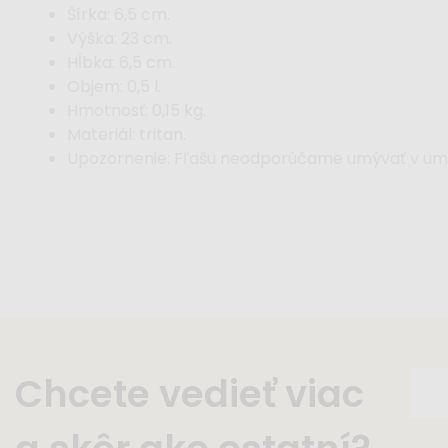
Šírka: 6,5 cm.
Výška: 23 cm.
Hĺbka: 6,5 cm.
Objem: 0,5 l.
Hmotnosť: 0,15 kg.
Materiál: tritan.
Upozornenie: Fľašu neodporúčame umývať v umý
Chcete vedieť viac