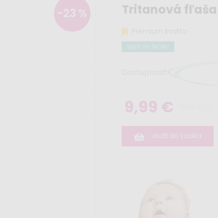
Tritanová fľaša
-23 %
Premium kvalita
Späť do škôlky
Dostupnosť:
9,99 €
12,99 €
vložiť do košíka