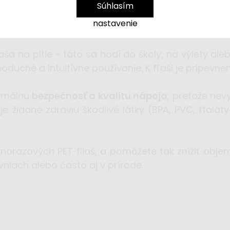
Súhlasím
nastavenie
ša na pitie - táto sa hodí do školy, na výlety al
duché a intuitívne používanie. K fľaši je pripevne
ximálnu
bezpečnosť a kvalitu nápoja
, pretože nev
 žiadne zdraviu škodlivé látky (BPA, PVC, ftaláty
ednorazových PET fliaš, a pomôžete tak znížiť ob
niach alebo často aj v prírode.