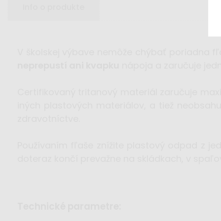
Info o produkte
V školskej výbave nemôže chýbať poriadna fľa
neprepustí ani kvapku
nápoja a zaručuje jedno
Certifikovaný tritanový materiál zaručuje ma
iných plastových materiálov, a tiež neobsahuje
zdravotníctve.
Používaním fľaše znížite plastový odpad z j
doteraz končí prevažne na skládkach, v spaľov
technické parametre: