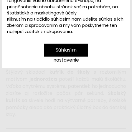
fungovanie vášho obľúbeného e-shopu, na
prispôsobenie obsahu stránok vašim potrebám, na
štatistické a marketingové účely.
Kliknutím na tlačidlo súhlasím nám udelíte súhlas s ich
zberom a spracovaním a my vám poskytneme ten
Dostupnosť:
Skladom
najlepší zážitok z nakupovania.
6,99 €
Súhlasím
8,99 €
nastavenie
Štýlový skladací
kufrík do školy
s roztomilým
motívom
jednorožca
poteší každú malú školáčku.
Vďaka chytrému systému patentiek ho jednoducho
zložíte aj rozložíte počas pár sekúnd.
Školský
kufrík
sa sk
vele hodí na výtvarné potreby, školské
pomôcky alebo ako praktický úložný box do detskej
izby.