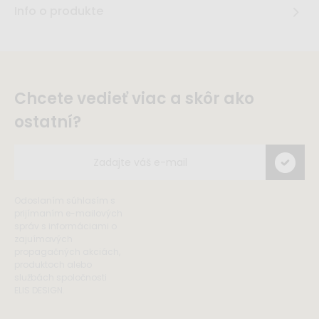
Info o produkte
Chcete vedieť viac a skôr ako
ostatní?
Odoslaním súhlasím s
prijímaním e-mailových
správ s informáciami o
zajuímavých
propagačných akciách,
produktoch alebo
službách spoločnosti
ELIS DESIGN.