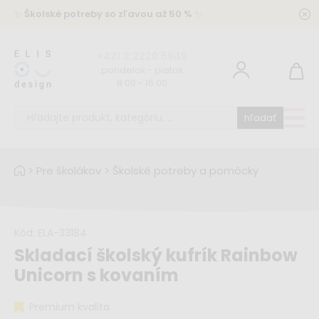
✨
Školské potreby so zľavou až 50 %
✨
+421 2 2220 5949
pondelok - piatok
8:00 - 16:00
hľadať
>
Pre školákov
>
Školské potreby a pomôcky
Kód:
ELA-33184
Skladací školský kufrík Rainbow
Unicorn s kovaním
Premium kvalita