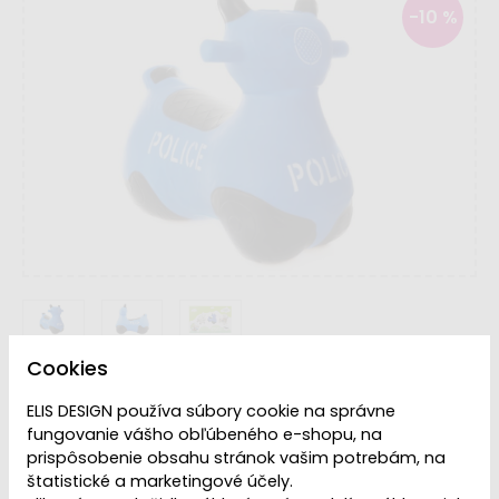
-10 %
Cookies
Dostupnosť:
Skladom
ELIS DESIGN používa súbory cookie na správne
fungovanie vášho obľúbeného e-shopu, na
prispôsobenie obsahu stránok vašim potrebám, na
17,99 €
19,99 €
štatistické a marketingové účely.