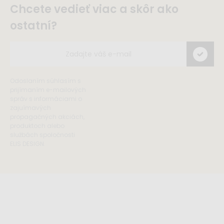
Chcete vedieť viac a skôr ako
ostatní?
Odoslaním súhlasím s
prijímaním e-mailových
správ s informáciami o
zajuímavých
propagačných akciách,
produktoch alebo
službách spoločnosti
ELIS DESIGN.