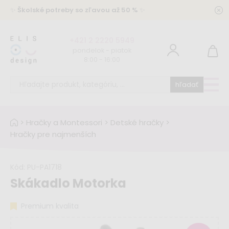
✨
Školské potreby so zľavou až 50 %
✨
+421 2 2220 5949
pondelok - piatok
8:00 - 16:00
hľadať
>
Hračky a Montessori
>
Detské hračky
>
Hračky pre najmenších
Kód:
PU-PA1718
Skákadlo Motorka
Premium kvalita