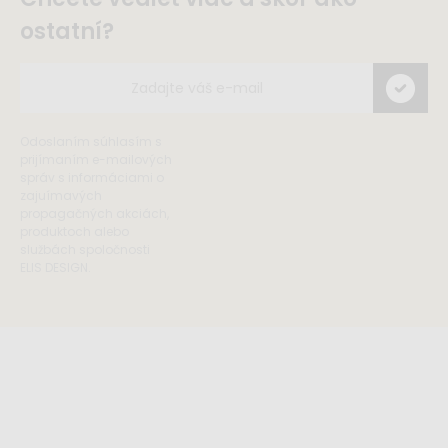
ostatní?
Odoslaním súhlasím s
prijímaním e-mailových
správ s informáciami o
zajuímavých
propagačných akciách,
produktoch alebo
službách spoločnosti
ELIS DESIGN.