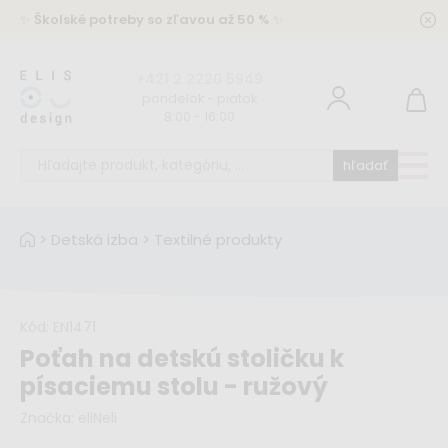
✨
Školské potreby so zľavou až 50 %
✨
+421 2 2220 5949
pondelok - piatok
8:00 - 16:00
hľadať
>
Detská izba
>
Textilné produkty
Kód:
EN1471
Poťah na detskú stoličku k
písaciemu stolu - ružový
Značka:
eliNeli