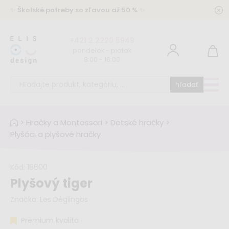
✨
Školské potreby so zľavou až 50 %
✨
+421 2 2220 5949
pondelok - piatok
8:00 - 16:00
hľadať
>
Hračky a Montessori
>
Detské hračky
>
Plyšáci a plyšové hračky
Kód:
18600
Plyšový tiger
Značka:
Les Déglingos
Premium kvalita