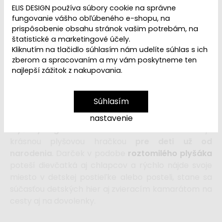
ELIS DESIGN používa súbory cookie na správne
41,99 €
fungovanie vášho obľúbeného e-shopu, na
prispôsobenie obsahu stránok vašim potrebám, na
štatistické a marketingové účely.
Kliknutím na tlačidlo súhlasím nám udelíte súhlas s ich
Ľutujeme, ale produkt
sme vyradili z ponuky
. Ak
zberom a spracovaním a my vám poskytneme ten
hľadáte plyšovú hračku pre svoje dievčatko alebo
najlepší zážitok z nakupovania.
svojho chlapca, navštívte našu
kategóriu Plyšáci a
plyšové hračky
.
Súhlasím
nastavenie
Plyšový tiger
z
úžasne hebkého materiálu
je
krásnou plyšovou hračkou
pre deti už od
narodenia
. Darček v podobe
roztomilého plyšáka
poteší dievčatká aj chlapcov a rýchlo nájde svoje
miesto v detskej postieľke alebo posteli, stane sa
súčasťou detských hier aj zvieracím kamarátom na
cesty aj na dovolenky.