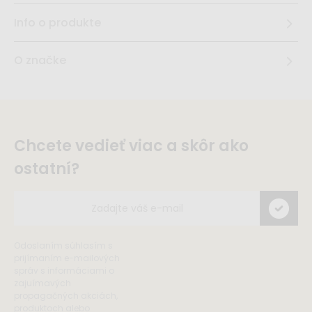
Info o produkte
O značke
Chcete vedieť viac a skôr ako
ostatní?
Odoslaním súhlasím s
prijímaním e-mailových
správ s informáciami o
zajuímavých
propagačných akciách,
produktoch alebo