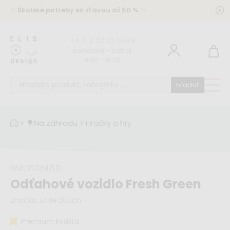
✨
Školské potreby so zľavou až 50 %
✨
+421 2 2220 5949
pondelok - piatok
8:00 - 16:00
hľadať
>
🌳Na záhradu
>
Hračky a hry
Kód:
2012517LD
Odťahové vozidlo Fresh Green
Značka:
Little Dutch
Premium kvalita