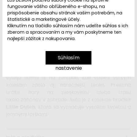
ELIS DESIGN používa súbory cookie na správne
fungovanie vášho obľúbeného e-shopu, na
16,99 €
prispôsobenie obsahu stránok vašim potrebám, na
štatistické a marketingové účely.
Kliknutím na tlačidlo súhlasím nám udelíte súhlas s ich
zberom a spracovaním a my vám poskytneme ten
Ľutujeme, ale
Odťahové vozidlo Fresh
najlepší zážitok z nakupovania.
Green
je
vypredané a vyradené z ponuky
. Pozrite
si ďalšie
autá a autíčka
z našej ponuky.
Súhlasím
Odťahové vozidlo
z pevného materiálu je skvelá
nastavenie
hračka pre malých milovníkov
áut
. Deti
autíčko
využijú doma aj na záhrade, kde vďaka veľkým
kolesám zdolá aj náročnejší terén. Prekoná
určite hory na pieskovisku alebo trasu
okolo záhonov v záhrade. Auto je z kolekcie hračiek
Little Dutch,
ktorá sa vyznačuje vysokou kvalitou a
jemnými farbami.