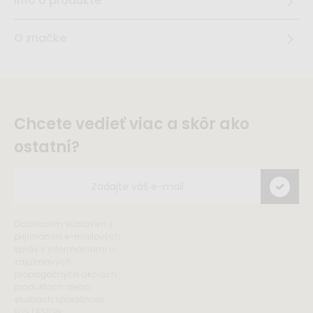
Info o produkte
O značke
Chcete vedieť viac a skôr ako
ostatní?
Odoslaním súhlasím s
prijímaním e-mailových
správ s informáciami o
zajuímavých
propagačných akciách,
produktoch alebo
službách spoločnosti
ELIS DESIGN.