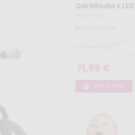
Odrážadlo s LE
Značka:
MoMi
Premium kvalita
Dostupnosť:
71,99 €
vložiť do košíka