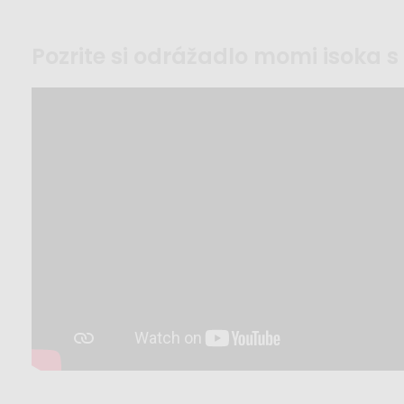
pozrite si odrážadlo momi isoka 