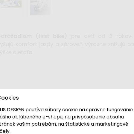
odrážadlom (first bike)
pre deti od 2 rokov.
yšujú komfort jazdy a zároveň výrazne znižujú ot
ýške dieťaťa.
Cookies
LIS DESIGN používa súbory cookie na správne fungovanie
ášho obľúbeného e-shopu, na prispôsobenie obsahu
tránok vašim potrebám, na štatistické a marketingové
a kolesách
čely.