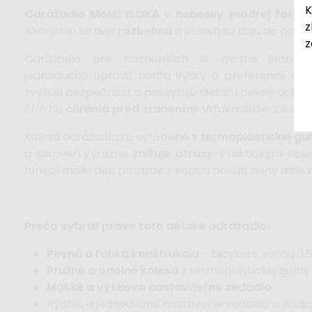
K
Odrážadlo MoMi ISOKA
v
nebesky modrej farb
z
Akonáhle sa deti
rozbehnú
a kolesá sa dajú do pohyb
z
Odrážadlo pre najmenších je možné jednod
jednoducho upraviť podľa výšky a preferencií de
zvyšujú bezpečnosť a poskytujú dieťaťu pevný úchop
čím ho
chránia pred zranením
. Vďaka absencii zám
Kolesá odrážadla sú vyrobené
z termoplastickej g
a zároveň výrazne
znižuje otrasy
. Praktickým do
funkcii môžu deti pri jazde z kopca položiť nohy dole 
Prečo vybrať práve toto detské odrážadlo:
Pevná a ľahká konštrukcia
- bicykel s váhou 3
Pružné a odolné kolesá
z termoplastickej gumy
Mäkké a výškovo nastaviteľné sedadlo
.
Rýchle a jednoduché nastavenie sedadla a riadid