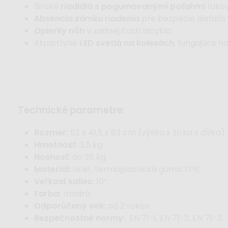
Široké
riadidlá s pogumovanými poťahmi
rukov
Absencia zámku riadenia
pre bezpečie dieťaťa 
Opierky nôh
v zadnej časti bicykla.
Atraktívne
LED svetlá na kolesách
, fungujúce n
technické parametre:
Rozmer:
52 x 41,5 x 83 cm (výška x šírka x dĺžka).
Hmotnosť:
3,5 kg.
Nosnosť:
do 35 kg.
Materiál:
oceľ, termoplastická guma TPR.
Veľkosť kolies:
10“.
Farba:
modrá.
Odporúčaný vek:
od 2 rokov.
Bezpečnostné normy:
EN 71-1, EN 71-2, EN 71-3.