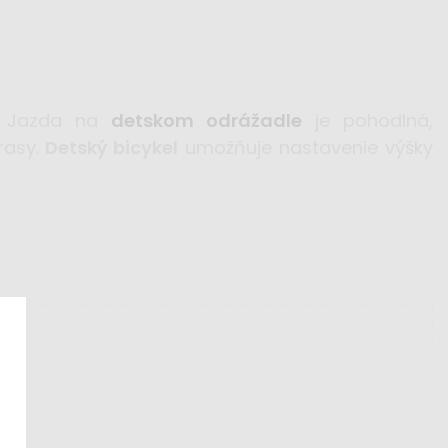
 Jazda na
detskom odrážadle
je pohodlná,
rasy.
Detský bicykel
umožňuje nastavenie výšky