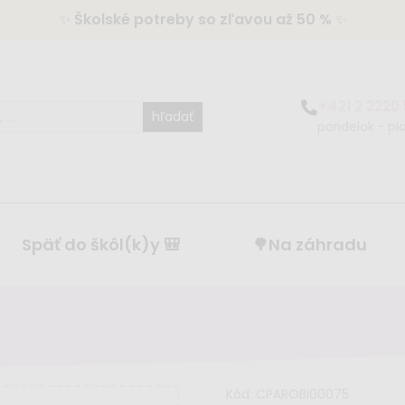
✨
Školské potreby so zľavou až 50 %
✨
+421 2 2220
hľadať
pondelok - pia
Späť do škôl(k)y 🎒
🌳Na záhradu
Kód:
CPAROBI00075