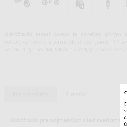
Odrážadlo MoMi ISOKA
je skvelým prvým
kolesá vyrobené z termoplastickej gumy TPR zv
sedadla aj riadidiel, takže ho vždy prispôsobíte v
Info o produkte
O značke
E
v
s
odrážadlo pre najmenších s led svetlami n
ú