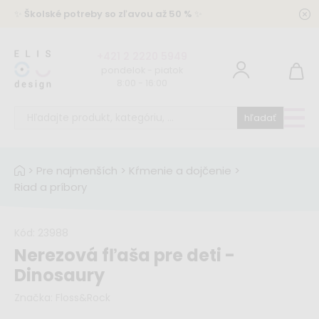
✨
Školské potreby so zľavou až 50 %
✨
+421 2 2220 5949
pondelok - piatok
8:00 - 16:00
hľadať
>
Pre najmenších
>
Kŕmenie a dojčenie
>
Riad a príbory
Kód:
23988
Nerezová fľaša pre deti -
Dinosaury
Značka:
Floss&Rock