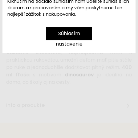
VYPREDANÉ | PREDAJ
Kliknutím na tlačidlo súhlasím nám udelíte súhlas s ich
Dostupnosť:
UKONČENÝ
zberom a spracovaním a my vám poskytneme ten
najlepší zážitok z nakupovania.
Fľaša na pitie pre deti
, z nerezovej ocele,
Súhlasím
so
zaklapávacím náustkom
a s obľúbeným
nastavenie
motívom okúzli každého malého milovníka praveku.
Vákuovo izolovaná, nepriepustná
fľaša s
praktickou rukoväťou, umožní deťom mať pitie stále
po ruke a jednoduchšie dodržiavať pitný režim.
400
ml fľaša
s motívom
dinosaurov
je ideálna na
doma, do školy aj na cesty.
Info o produkte