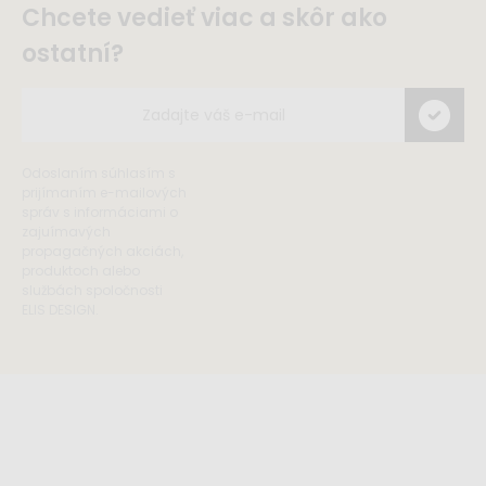
Chcete vedieť viac a skôr ako
ostatní?
Odoslaním súhlasím s
prijímaním e-mailových
správ s informáciami o
zajuímavých
propagačných akciách,
produktoch alebo
službách spoločnosti
ELIS DESIGN.