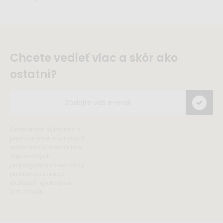
Chcete vedieť viac a skôr ako
ostatní?
Odoslaním súhlasím s
prijímaním e-mailových
správ s informáciami o
zajuímavých
propagačných akciách,
produktoch alebo
službách spoločnosti
ELIS DESIGN.