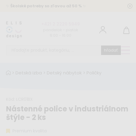
✨
Školské potreby so zľavou až 50 %
✨
+421 2 2220 5949
pondelok - piatok
8:00 - 16:00
hľadať
>
Detská izba
>
Detský nábytok
>
Poličky
Kód:
LCR01BX
Nástenné police v industriálnom
štýle - 2 ks
Premium kvalita