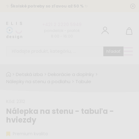
✨
Školské potreby so zľavou až 50 %
✨
+421 2 2220 5949
pondelok - piatok
8:00 - 16:00
hľadať
>
Detská izba
>
Dekorácie a doplnky
>
Nálepky na stenu a podlahu
>
Tabule
Kód:
2312
Nálepka na stenu - tabuľa -
hviezdy
Premium kvalita