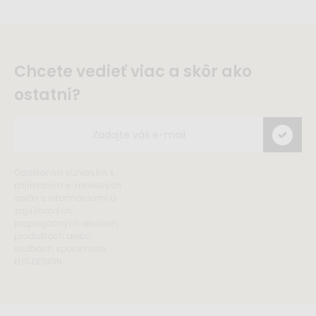
Chcete vedieť viac a skôr ako
ostatní?
Odoslaním súhlasím s
prijímaním e-mailových
správ s informáciami o
zajuímavých
propagačných akciách,
produktoch alebo
službách spoločnosti
ELIS DESIGN.