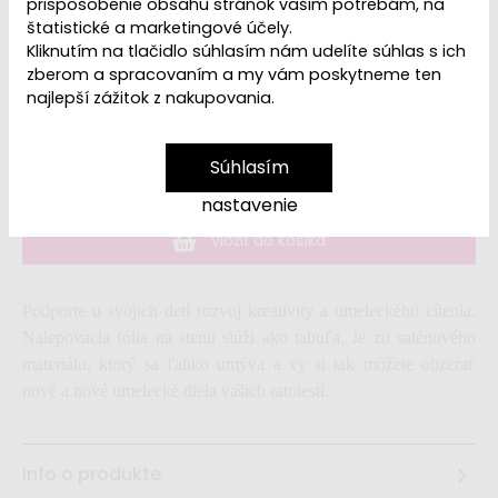
prispôsobenie obsahu stránok vašim potrebám, na
štatistické a marketingové účely.
Kliknutím na tlačidlo súhlasím nám udelíte súhlas s ich
zberom a spracovaním a my vám poskytneme ten
Dostupnosť:
Na sklade do 2-6 týždňov
najlepší zážitok z nakupovania.
35,99 €
Súhlasím
nastavenie
vložiť do košíka
Podporte u svojich detí rozvoj kreativity a umeleckého cítenia.
Nalepovacia fólia na stenu slúži ako tabuľa. Je zo saténového
materiálu, ktorý sa ľahko umýva a vy si tak môžete obzerať
nové a nové umelecké diela vašich ratolestí.
Info o produkte