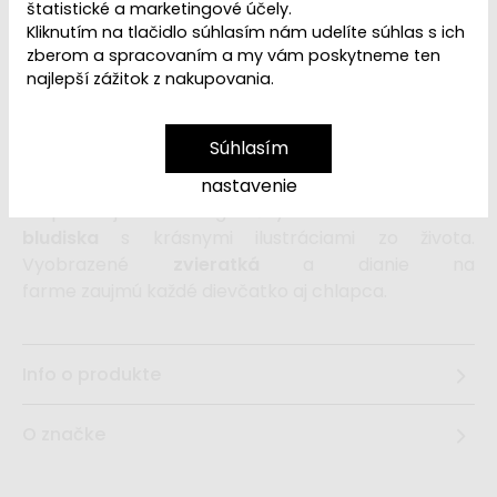
štatistické a marketingové účely.
Kliknutím na tlačidlo súhlasím nám udelíte súhlas s ich
17,99 €
zberom a spracovaním a my vám poskytneme ten
najlepší zážitok z nakupovania.
vložiť do košíka
Súhlasím
Originálna hračka
s magnetickým perom, ktorým
nastavenie
sa posúvajú farebné guľôčky dráhami
dreveného
bludiska
s krásnymi ilustráciami zo života.
Vyobrazené
zvieratká
a dianie na
farme zaujmú každé dievčatko aj chlapca.
Info o produkte
O značke