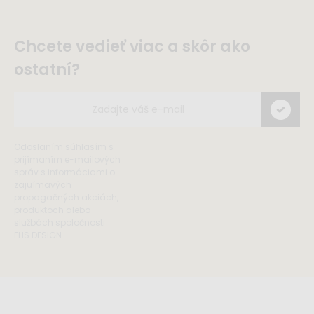
Chcete vedieť viac a skôr ako
ostatní?
Odoslaním súhlasím s
prijímaním e-mailových
správ s informáciami o
zajuímavých
propagačných akciách,
produktoch alebo
službách spoločnosti
ELIS DESIGN.