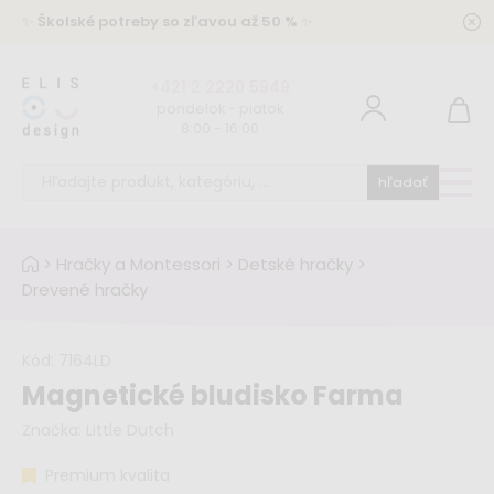
✨
Školské potreby so zľavou až 50 %
✨
+421 2 2220 5949
pondelok - piatok
8:00 - 16:00
hľadať
>
Hračky a Montessori
>
Detské hračky
>
Drevené hračky
Kód:
7164LD
Magnetické bludisko Farma
Značka:
Little Dutch
Premium kvalita