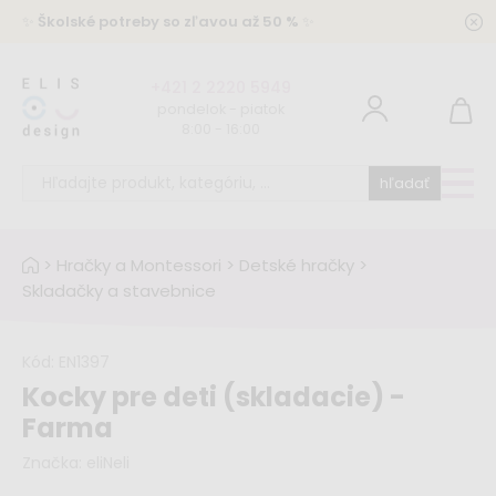
✨
Školské potreby so zľavou až 50 %
✨
+421 2 2220 5949
pondelok - piatok
8:00 - 16:00
hľadať
>
Hračky a Montessori
>
Detské hračky
>
Skladačky a stavebnice
Kód:
EN1397
Kocky pre deti (skladacie) -
Farma
Značka:
eliNeli