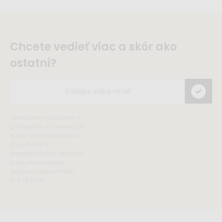
Chcete vedieť viac a skôr ako
ostatní?
Odoslaním súhlasím s
prijímaním e-mailových
správ s informáciami o
zajuímavých
propagačných akciách,
produktoch alebo
službách spoločnosti
ELIS DESIGN.