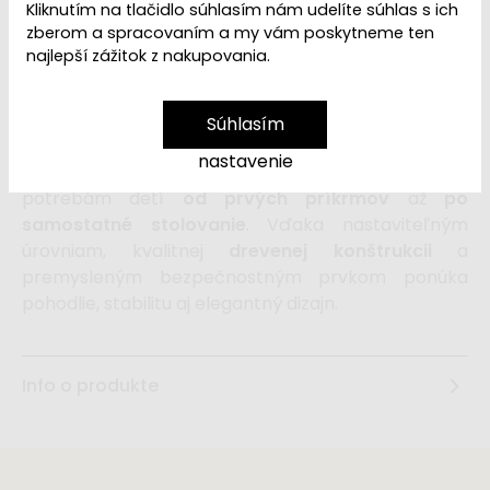
Kliknutím na tlačidlo súhlasím nám udelíte súhlas s ich
154,99 €
zberom a spracovaním a my vám poskytneme ten
najlepší zážitok z nakupovania.
vložiť do košíka
Súhlasím
nastavenie
Rastúca jedálenská stolička
sa prispôsobí
potrebám detí
od prvých príkrmov
až
po
samostatné stolovanie
. Vďaka nastaviteľným
úrovniam, kvalitnej
drevenej konštrukcii
a
premysleným bezpečnostným prvkom ponúka
pohodlie, stabilitu aj elegantný dizajn.
Info o produkte