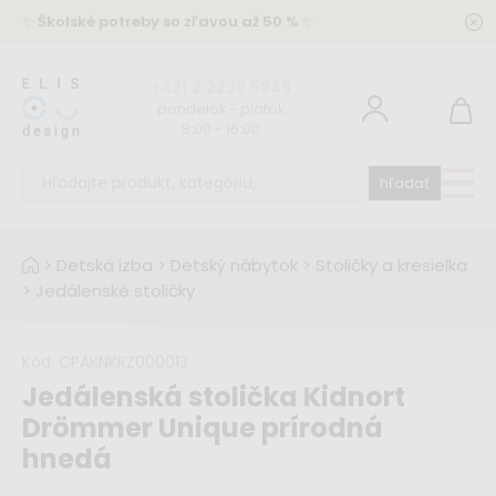
✨
Školské potreby so zľavou až 50 %
✨
+421 2 2220 5949
pondelok - piatok
8:00 - 16:00
hľadať
>
Detská izba
>
Detský nábytok
>
Stoličky a kresielka
>
Jedálenské stoličky
Kód:
CPAKNKRZ000013
Jedálenská stolička Kidnort
Drömmer Unique prírodná
hnedá