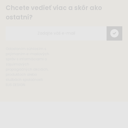
Chcete vedieť viac a skôr ako
ostatní?
Odoslaním súhlasím s
prijímaním e-mailových
správ s informáciami o
zajuímavých
propagačných akciách,
produktoch alebo
službách spoločnosti
ELIS DESIGN.