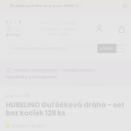
✨
Školské potreby so zľavou až 50 %
✨
+421 2 2220 5949
pondelok - piatok
8:00 - 16:00
hľadať
>
Hračky a Montessori
>
Detské hračky
>
Skladačky a stavebnice
Kód:
420381
HUBELINO Guľôčková dráha - set
bez kociek 128 ks
Premium kvalita