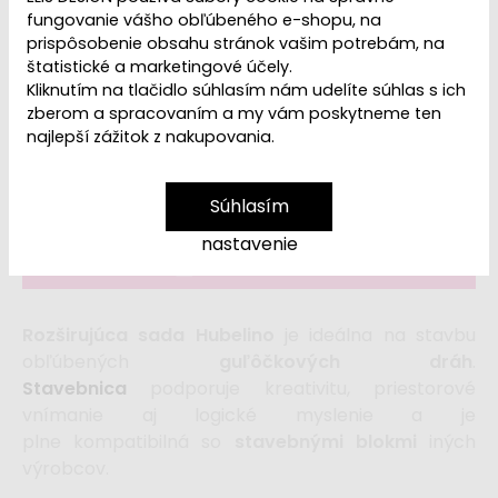
fungovanie vášho obľúbeného e-shopu, na
prispôsobenie obsahu stránok vašim potrebám, na
štatistické a marketingové účely.
Kliknutím na tlačidlo súhlasím nám udelíte súhlas s ich
zberom a spracovaním a my vám poskytneme ten
Dostupnosť:
Skladom
najlepší zážitok z nakupovania.
59,99 €
122,99 €
Súhlasím
nastavenie
vložiť do košíka
Rozširujúca sada Hubelino
je ideálna na stavbu
obľúbených
guľôčkových dráh
.
Stavebnica
podporuje kreativitu, priestorové
vnímanie aj logické myslenie a je
plne kompatibilná so
stavebnými blokmi
iných
výrobcov.