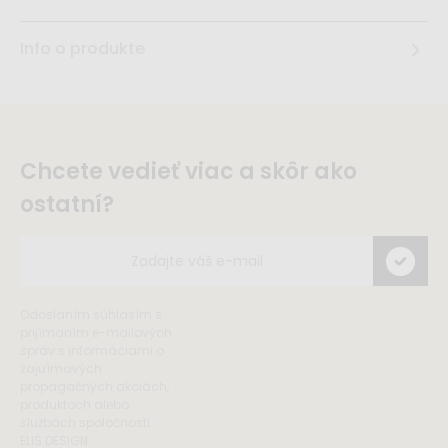
Info o produkte
Chcete vedieť viac a skôr ako
ostatní?
Odoslaním súhlasím s
prijímaním e-mailových
správ s informáciami o
zajuímavých
propagačných akciách,
produktoch alebo
službách spoločnosti
ELIS DESIGN.