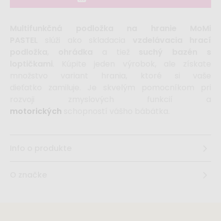
Multifunkčná podložka na hranie MoMi
PASTEL
slúži ako skladacia
vzdelávacia hrací
podložka
,
ohrádka
a tiež
suchý bazén s
loptičkami
. Kúpite jeden výrobok, ale získate
množstvo variant hrania, ktoré si vaše
dieťatko
zamiluje. Je skvelým pomocníkom pri
rozvoji zmyslových funkcií a
motorických
schopností vášho bábätka.
Info o produkte
O značke