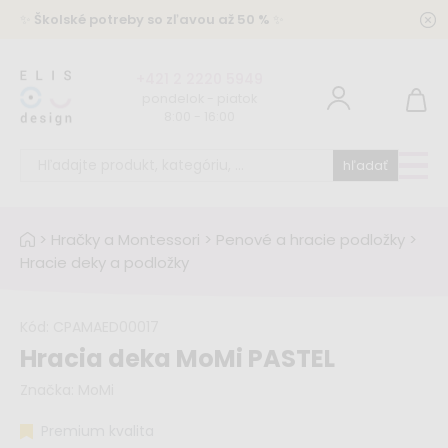
✨
Školské potreby so zľavou až 50 %
✨
+421 2 2220 5949
pondelok - piatok
8:00 - 16:00
hľadať
>
Hračky a Montessori
>
Penové a hracie podložky
>
Hracie deky a podložky
Kód:
CPAMAED00017
Hracia deka MoMi PASTEL
Značka:
MoMi
Premium kvalita