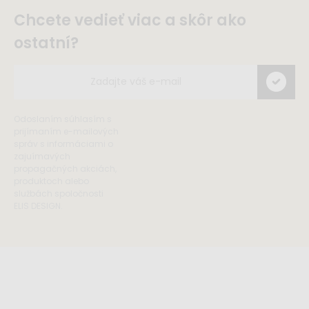
Chcete vedieť viac a skôr ako
ostatní?
Odoslaním súhlasím s
prijímaním e-mailových
správ s informáciami o
zajuímavých
propagačných akciách,
produktoch alebo
službách spoločnosti
ELIS DESIGN.