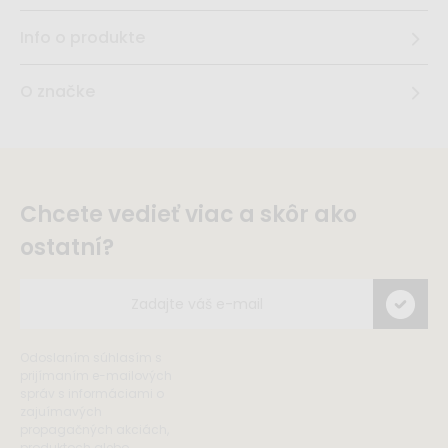
Info o produkte
O značke
Chcete vedieť viac a skôr ako
ostatní?
Odoslaním súhlasím s
prijímaním e-mailových
správ s informáciami o
zajuímavých
propagačných akciách,
produktoch alebo