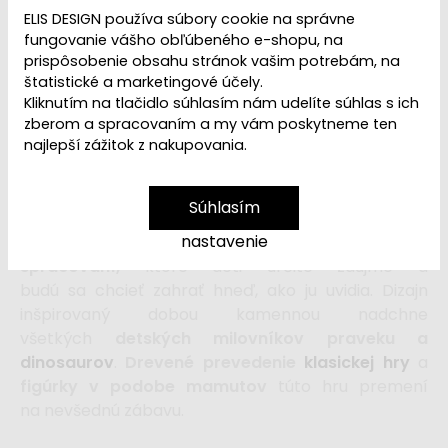
Dostupnosť:
Skladom
ELIS DESIGN používa súbory cookie na správne
fungovanie vášho obľúbeného e-shopu, na
19,99 €
prispôsobenie obsahu stránok vašim potrebám, na
22,99 €
štatistické a marketingové účely.
Kliknutím na tlačidlo súhlasím nám udelíte súhlas s ich
zberom a spracovaním a my vám poskytneme ten
vložiť do košíka
najlepší zážitok z nakupovania.
Kto doputuje so svojim
pravekým zvieratkom
ako
Súhlasím
prvý do domčeka?
Klasická
a veľmi obľúbená
hra
nastavenie
Človeče nehnevaj sa
, avšak vo veľmi
originálnom
spracovaní,
ktoré deti určite zaujme a
budú sa chcieť zahrať hneď, ako ju uvidia. Dizajn
inšpirovaný dobou kamennou nadchne
všetkých
detských milovníkov praveku a
dinosaurov
.
Drevené prevedenie
klasickej hry
a
figúrky v podobe mamutov
túto hru premení
na nevšednú zábavu.