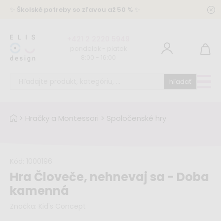
✨
Školské potreby so zľavou až 50 %
✨
+421 2 2220 5949
pondelok - piatok
8:00 - 16:00
hľadať
>
Hračky a Montessori
>
Spoločenské hry
Kód:
1000196
Hra Človeče, nehnevaj sa - Doba
kamenná
Značka:
Kid's Concept