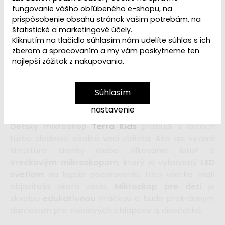
fungovanie vášho obľúbeného e-shopu, na
prispôsobenie obsahu stránok vašim potrebám, na
Dostupnosť:
Skladom
štatistické a marketingové účely.
Kliknutím na tlačidlo súhlasím nám udelíte súhlas s ich
zberom a spracovaním a my vám poskytneme ten
16,99 €
najlepší zážitok z nakupovania.
17,99 €
Súhlasím
vložiť do košíka
nastavenie
Detský mikroskop
Terra Kids
prebudí v deťoch
túžbu sledovať okolité veci zblízka. Ako asi vyzerá
štruktúra stonky alebo žilkovania listu? S
vreckovým mikroskopom
, ktorý je vybavený
LED
svetlom
na lepšie pozorovanie, toto všetko malí
objavitelia skoro zistia.
Mikroskop pre deti
je
skvelou
edukatívnou
hračkou a bude prekrásnym
darčekom pre zvedavých chlapcov aj dievčatká.