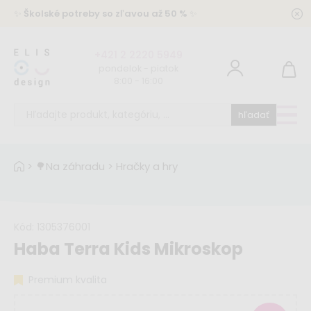
✨
Školské potreby so zľavou až 50 %
✨
+421 2 2220 5949
pondelok - piatok
8:00 - 16:00
hľadať
>
🌳Na záhradu
>
Hračky a hry
Kód:
1305376001
Haba Terra Kids Mikroskop
Premium kvalita