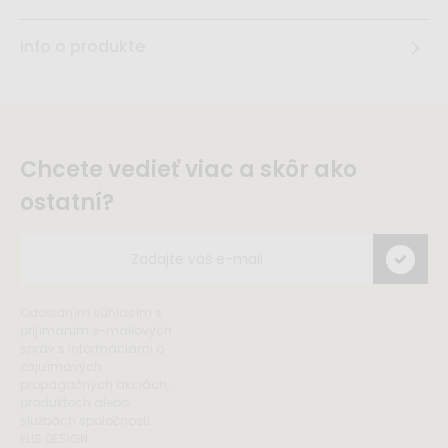
Info o produkte
Chcete vedieť viac a skôr ako
ostatní?
Odoslaním súhlasím s
prijímaním e-mailových
správ s informáciami o
zajuímavých
propagačných akciách,
produktoch alebo
službách spoločnosti
ELIS DESIGN.