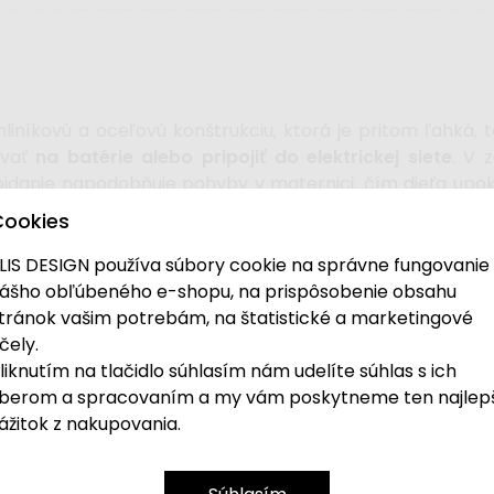
liníkovú a oceľovú konštrukciu, ktorá je pritom ľahká,
ovať
na batérie alebo pripojiť do elektrickej siete
. V 
ojdanie napodobňuje pohyby v maternici, čím dieťa upoko
po 8, 15 alebo 30 minútach.
Cookies
ehlušuje melódie. Využiť môžete
10 integrovaných me
LIS DESIGN používa súbory cookie na správne fungovanie
ho nastaviť pomocou diaľkového ovládača.
ášho obľúbeného e-shopu, na prispôsobenie obsahu
tránok vašim potrebám, na štatistické a marketingové
nostné pásy
a je potiahnuté mäkkou, zamatovou textíli
čely.
ť, čo je veľmi praktické. Vďaka
slnečnej clone a mosk
liknutím na tlačidlo súhlasím nám udelíte súhlas s ich
e.
berom a spracovaním a my vám poskytneme ten najlep
ážitok z nakupovania.