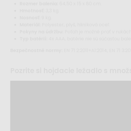
Rozmer balenia:
64,50 x 15 x 80 cm.
Hmotnosť:
3,3 kg.
Nosnosť:
9 kg.
Materiál:
Polyester, plyš, hliníková oceľ.
Pokyny na údržbu:
Poťah je možné prať v rukách
Typ batérií:
4x AAA, batérie nie sú súčasťou bale
Bezpečnostné normy:
EN 71 2:2011+A1:2014, EN 71 3:2
pozrite si hojdacie ležadlo s mn