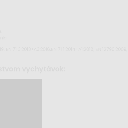
.
nia.
019, EN 71 3:2013+A3:2018,EN 71 1:2014+A1:2018, EN 12790:2009
ožstvom vychytávok: