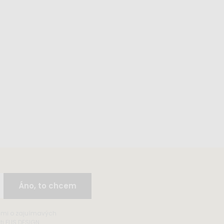
Áno, to chcem
ami o zajuímavých
 ELIS DESIGN.