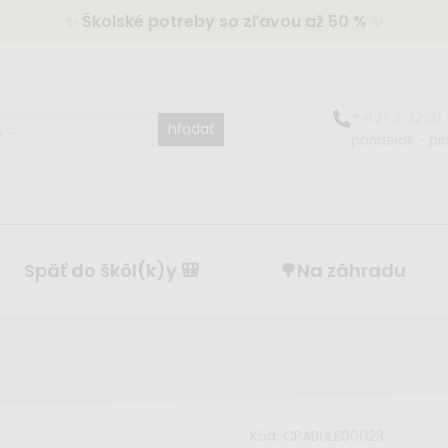
✨
Školské potreby so zľavou až 50 %
✨
+421 2 2220
hľadať
pondelok - pia
Späť do škôl(k)y 🎒
🌳Na záhradu
Kód:
CPABULE00023