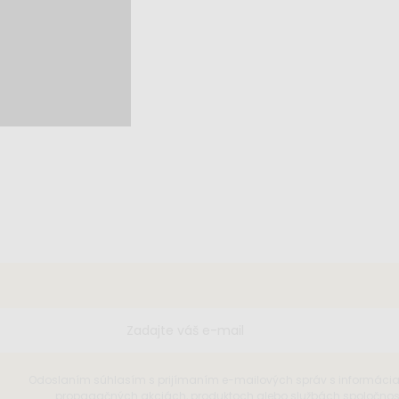
Odoslaním súhlasím s prijímaním e-mailových správ s informáci
propagačných akciách, produktoch alebo službách spoločnosti