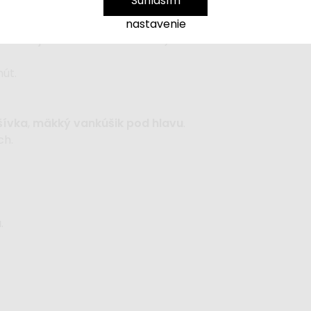
Súhlasím
cia
.
udby z telefónu,
10 integrovaných melódií s ovládaním h
nastavenie
ktrickej siete alebo na batérie).
nút.
šívka
,
mäkký vankúšik pod hlavu
.
ch.
a
.