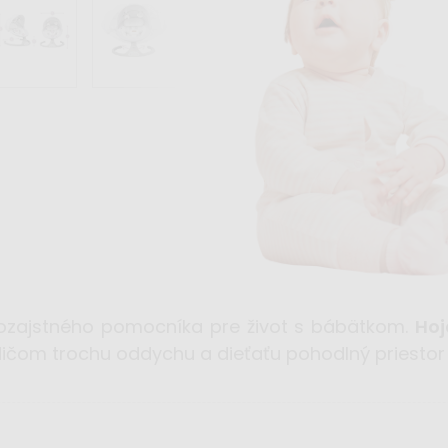
ozajstného pomocníka pre život s bábätkom.
Hoj
odičom trochu oddychu a dieťaťu pohodlný priesto