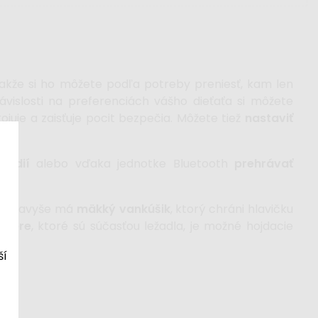
 takže si ho môžete podľa potreby preniesť, kam len
závislosti na preferenciách vášho dieťaťa si môžete
juje a zaisťuje pocit bezpečia. Môžete tiež
nastaviť
lódií
alebo vďaka jednotke Bluetooth
prehrávať
ou. Navyše má
mäkký vankúšik
, ktorý chráni hlavičku
ytiére
, ktoré sú súčasťou ležadla, je možné hojdacie
ší