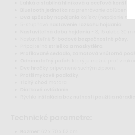
Ľahká a stabilná hliníková a oceľová konštruk
Bluetooth jednotka
na prehrávanie obľúbenej h
Dva spôsoby napájania
kolísky (napájanie z ele
5-stupňové
nastavenie rozsahu hojdania
.
Nastaviteľná doba hojdania
- 8, 15 alebo 30 mi
Nastaviteľné
5-bodové bezpečnostné pásy
.
Pripojiteľná
strieška a moskytiéra
.
Profilované sedadlo
,
zamatová vnútorná pod
Odnímateľný poťah
, ktorý je možné prať v ruká
Dve hračky
pripevnené suchým zipsom.
Protišmykové podložky
.
Tichý chod
motora.
Diaľkové ovládanie
.
Rýchla
inštalácia bez nutnosti použitia náradi
technické parametre:
Rozmer
: 62 x 70 x 52 cm.