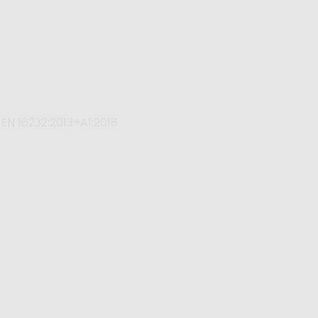
, EN 16232:2013+A1:2018