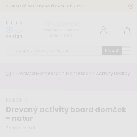
✨
Školské potreby so zľavou až 50 %
✨
+421 2 2220 5949
pondelok - piatok
8:00 - 16:00
hľadať
>
Hračky a Montessori
>
Montessori
>
Activity Boardy
Kód:
EN1117
Drevený activity board domček
- natur
Značka:
eliNeli