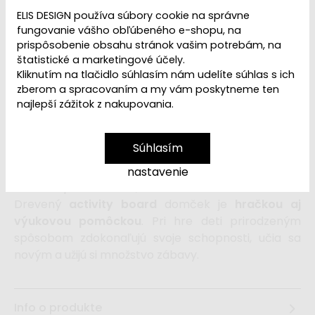
Dostupnosť:
Skladom
ELIS DESIGN používa súbory cookie na správne
fungovanie vášho obľúbeného e-shopu, na
108,99 €
prispôsobenie obsahu stránok vašim potrebám, na
145,99 €
štatistické a marketingové účely.
Kliknutím na tlačidlo súhlasím nám udelíte súhlas s ich
zberom a spracovaním a my vám poskytneme ten
vložiť do košíka
najlepší zážitok z nakupovania.
Domček activity board
v prírodnom (natur)
Súhlasím
prevedení, s
montessori a hracími prvkami
, s
volantom a ďalšími zaujímavými doplnkami láka
nastavenie
deti na preskúmanie, na hranie a na učenie sa.
Drevený
activity board
domček je
hračkou aj
výukovou pomôckou
. Pri hre deti prirodzeným
spôsobom zdokonaľujú svoje schopnosti, učia sa
novým a užijú si množstvo zábavy.
Info o produkte