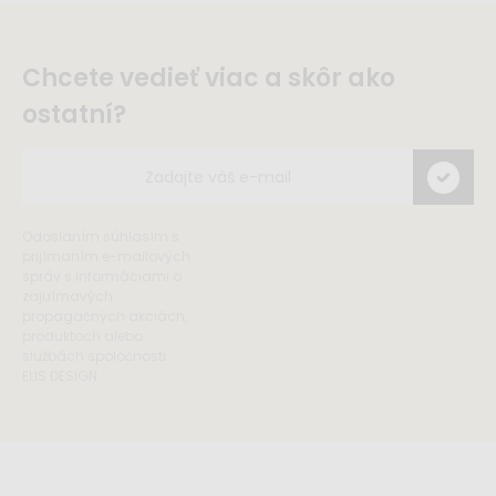
Chcete vedieť viac a skôr ako
ostatní?
Odoslaním súhlasím s
prijímaním e-mailových
správ s informáciami o
zajuímavých
propagačných akciách,
produktoch alebo
službách spoločnosti
ELIS DESIGN.