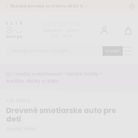
✨
Školské potreby so zľavou až 50 %
✨
+421 2 2220 5949
pondelok - piatok
8:00 - 16:00
hľadať
>
Hračky a Montessori
>
Detské hračky
>
Autíčka, vláčiky a dráhy
Kód:
EN1359
Drevené smetiarske auto pre
deti
Značka:
eliNeli