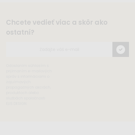
Chcete vedieť viac a skôr ako
ostatní?
Odoslaním súhlasím s
prijímaním e-mailových
správ s informáciami o
zajuímavých
propagačných akciách,
produktoch alebo
službách spoločnosti
ELIS DESIGN.