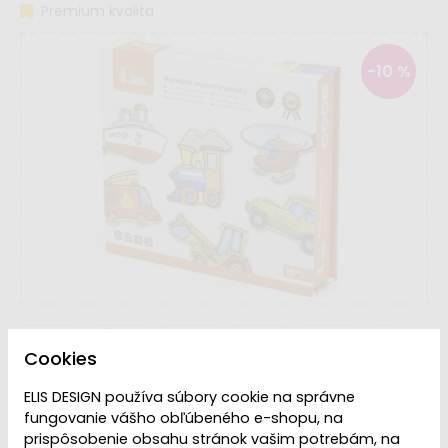
Premium kvalita
-10 %
Cookies
ELIS DESIGN používa súbory cookie na správne
Dostupnosť:
Dodanie do 2 týždňov
fungovanie vášho obľúbeného e-shopu, na
prispôsobenie obsahu stránok vašim potrebám, na