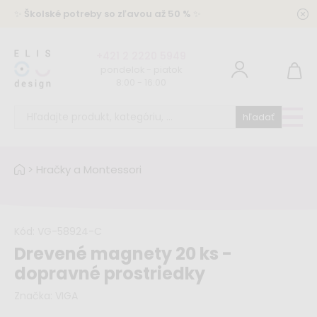
✨
Školské potreby so zľavou až 50 %
✨
+421 2 2220 5949
pondelok - piatok
8:00 - 16:00
hľadať
>
Hračky a Montessori
Kód:
VG-58924-C
Drevené magnety 20 ks -
dopravné prostriedky
Značka:
VIGA