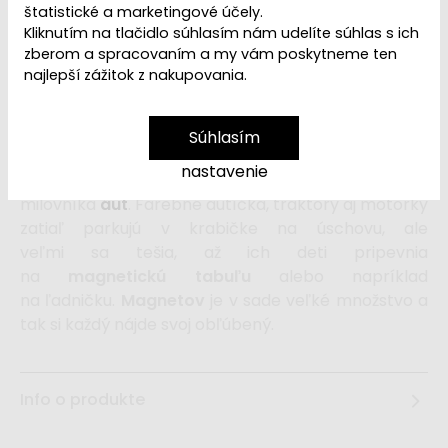
štatistické a marketingové účely.
8,99 €
Kliknutím na tlačidlo súhlasím nám udelíte súhlas s ich
9,99 €
zberom a spracovaním a my vám poskytneme ten
najlepší zážitok z nakupovania.
vložiť do košíka
Súhlasím
Sada drevených magnetických dopravných
nastavenie
prostriedkov
bude obľúbenou hračkou každého
milovníka
áut
. Farebné autíčka, traktory aj motorky
zatiaľ parkujú v krabičke na úschovu, ale
veľmi sa tešia, až ich deti pripevnia
na
magnetickú tabuľu
alebo napríklad
na ľadničku.
Magnetov
je v sade veľké množstvo a
tak si každý nájde svoj obľúbený.
Info o produkte