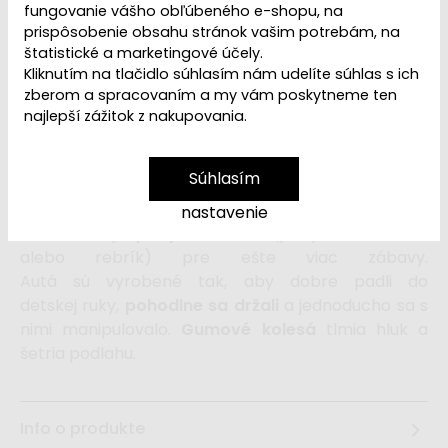
Dostupnosť:
Skladom
fungovanie vášho obľúbeného e-shopu, na
prispôsobenie obsahu stránok vašim potrebám, na
štatistické a marketingové účely.
27,99 €
Kliknutím na tlačidlo súhlasím nám udelíte súhlas s ich
zberom a spracovaním a my vám poskytneme ten
najlepší zážitok z nakupovania.
Sada
drevených áut
(strojov)
ponúka množstvo možností na hranie.
Súhlasím
Každé auto je zostavené z kociek vo farbe bielej,
mätovej alebo farbe prírodného dreva a každé z
nastavenie
áut obsahuje
pohyblivú časť
(pohyblivé rameno
alebo rebrík) pre ešte viac zábavy.
Autá sú vyrobené tak, aby dobre padli do
detskej ruky,
pohodlne sa držali
a jednoducho sa s
nimi manipulovalo.
Gumové kolesá
tlmia hluk a
šetria podlahu.
Info o produkte