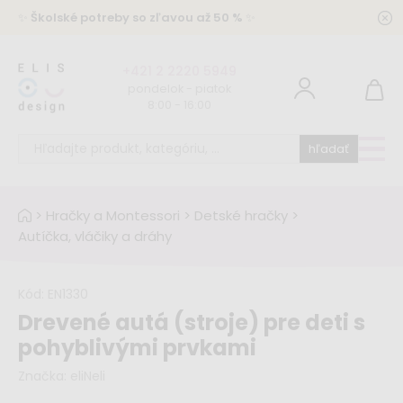
✨
Školské potreby so zľavou až 50 %
✨
+421 2 2220 5949
pondelok - piatok
8:00 - 16:00
hľadať
>
Hračky a Montessori
>
Detské hračky
>
Autíčka, vláčiky a dráhy
Kód:
EN1330
Drevené autá (stroje) pre deti s
pohyblivými prvkami
Značka:
eliNeli