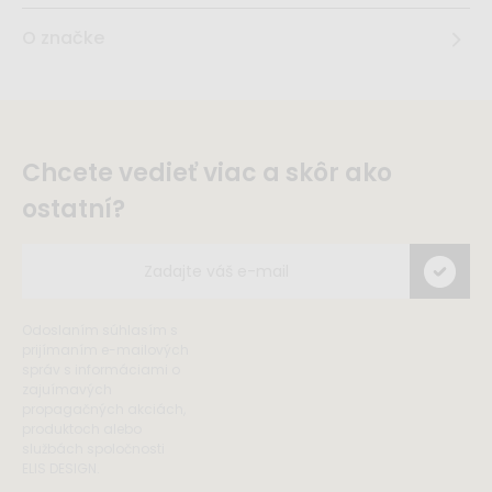
O značke
Chcete vedieť viac a skôr ako
ostatní?
Odoslaním súhlasím s
prijímaním e-mailových
správ s informáciami o
zajuímavých
propagačných akciách,
produktoch alebo
službách spoločnosti
ELIS DESIGN.