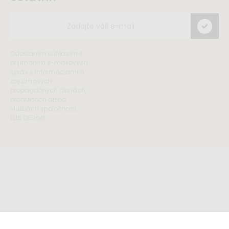
Odoslaním súhlasím s
prijímaním e-mailových
správ s informáciami o
zajuímavých
propagačných akciách,
produktoch alebo
službách spoločnosti
ELIS DESIGN.