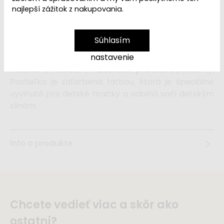
najlepší zážitok z nakupovania.
Biela drevená detská postieľka
pre bábiku poslúži
ako úžasne pohodlné miestečko, kde si bude môcť
Súhlasím
vaša bábika pospať. Súčasťou postieľky sú aj
nastavenie
obliečky,
ktoré v prípade, že nie sú potrebné,
môžete ich odložiť do
úložného priestoru
postieľky.
Postieľka je zafarbená farbou, ktorá je špeciálne
vyvinutá pre detské hračky a odolná voči detským
slinám.
Info o produkte
Chcete vedieť viac a skôr ako
ostatní?