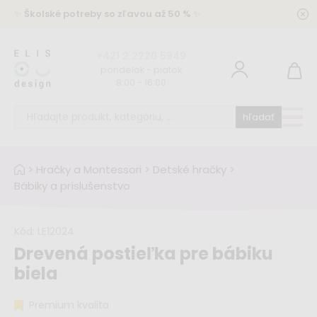
✨
Školské potreby so zľavou až 50 %
✨
+421 2 2220 5949
pondelok - piatok
8:00 - 16:00
hľadať
>
Hračky a Montessori
>
Detské hračky
>
Bábiky a príslušenstvo
Kód:
LE12024
Drevená postieľka pre bábiku
biela
Premium kvalita