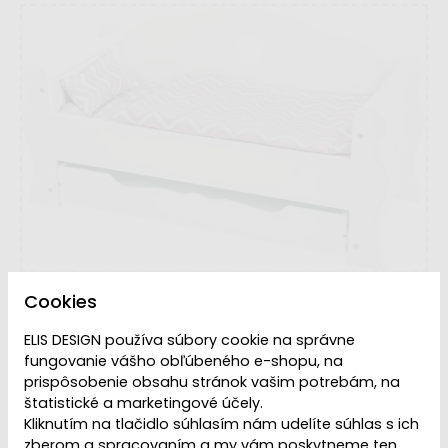
Cookies
ELIS DESIGN používa súbory cookie na správne
fungovanie vášho obľúbeného e-shopu, na
prispôsobenie obsahu stránok vašim potrebám, na
VYPREDANÉ | PREDAJ
štatistické a marketingové účely.
Dostupnosť:
UKONČENÝ
Kliknutím na tlačidlo súhlasím nám udelíte súhlas s ich
zberom a spracovaním a my vám poskytneme ten