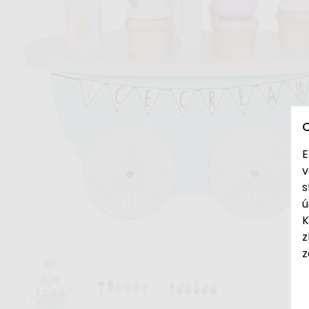
E
v
s
ú
K
z
z