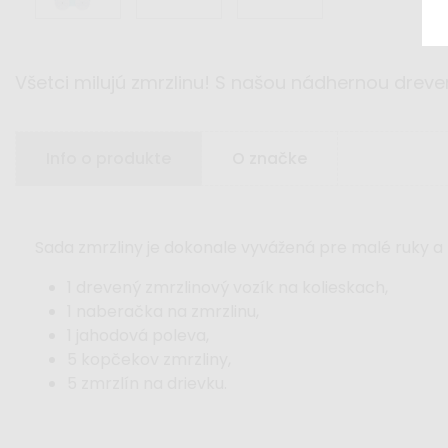
Všetci milujú zmrzlinu! S našou nádhernou dreve
Info o produkte
O značke
Sada zmrzliny je dokonale vyvážená pre malé ruky a p
1 drevený zmrzlinový vozík na kolieskach,
1 naberačka na zmrzlinu,
1 jahodová poleva,
5 kopčekov zmrzliny,
5 zmrzlín na drievku.