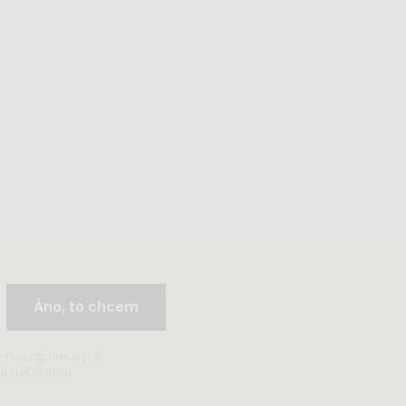
Áno, to chcem
ami o zajuímavých
 ELIS DESIGN.