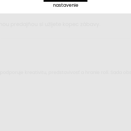
nastavenie
nou predajňou si užijete kopec zábavy.
odporuje kreativitu, predstavivosť a hranie rolí. Sada ob