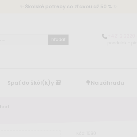
✨
Školské potreby so zľavou až 50 %
✨
+421 2 2220
hľadať
pondelok - pia
Späť do škôl(k)y 🎒
🌳Na záhradu
chod
Kód:
1680