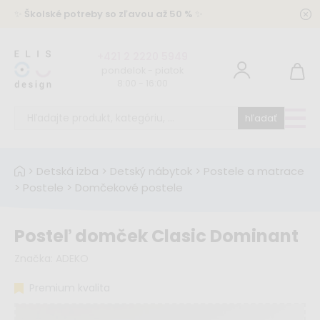
✨
Školské potreby so zľavou až 50 %
✨
+421 2 2220 5949
pondelok - piatok
8:00 - 16:00
hľadať
>
Detská izba
>
Detský nábytok
>
Postele a matrace
>
Postele
>
Domčekové postele
Posteľ domček Clasic Dominant
Značka:
ADEKO
Premium kvalita