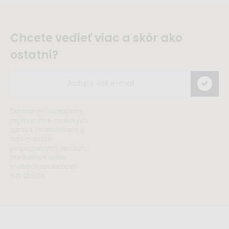
Chcete vedieť viac a skôr ako
ostatní?
Odoslaním súhlasím s
prijímaním e-mailových
správ s informáciami o
zajuímavých
propagačných akciách,
produktoch alebo
službách spoločnosti
ELIS DESIGN.