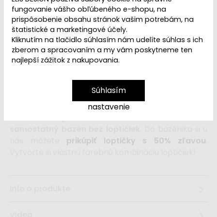
VYPREDANÉ | PREDAJ
Dostupnosť:
fungovanie vášho obľúbeného e-shopu, na
UKONČENÝ
prispôsobenie obsahu stránok vašim potrebám, na
štatistické a marketingové účely.
Kliknutím na tlačidlo súhlasím nám udelíte súhlas s ich
Veľký okrúhly suchý detský bazénik
v krásnej
zberom a spracovaním a my vám poskytneme ten
dievčenskej
ružovej farbe o rozmere 110 x 40 cm
je
najlepší zážitok z nakupovania.
vhodný do každej princeznovskej detskej izby,
detskej herne alebo hracieho kútika. Táto deťmi
Súhlasím
obľúbená, mäkká a bezpečná hračka
dopraje aj
Vašim deťom veľa zábavy a navyše prirodzenou
nastavenie
formou
rozvíja motorické zručnosti.
Jedná sa o
samostatný bazén bez loptičiek
. Do bazénika si u
nás môžete
prikúpiť loptičky s 50% zľavou
.
Vytvorte si vlastnú farebnú kombináciu loptičiek!
Info o produkte
Videá