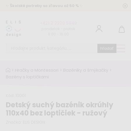
✨
Školské potreby so zľavou až 50 %
✨
+421 2 2220 5949
pondelok - piatok
8:00 - 16:00
hľadať
>
Hračky a Montessori
>
Bazéniky a šmýkačky
>
Bazény s loptičkami
Kód:
10001
Detský suchý bazénik okrúhly
110x40 bez loptičiek - ružový
Značka:
ELIS DESIGN