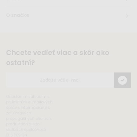
O značke
Chcete vedieť viac a skôr ako
ostatní?
Odoslaním súhlasím s
prijímaním e-mailových
správ s informáciami o
zajuímavých
propagačných akciách,
produktoch alebo
službách spoločnosti
ELIS DESIGN.