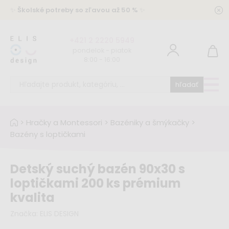
✨
Školské potreby so zľavou až 50 %
✨
+421 2 2220 5949
pondelok - piatok
8:00 - 16:00
hľadať
>
Hračky a Montessori
>
Bazéniky a šmýkačky
>
Bazény s loptičkami
Detský suchý bazén 90x30 s
loptičkami 200 ks prémium
kvalita
Značka:
ELIS DESIGN