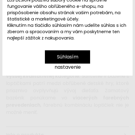
fungovanie vášho obľúbeného e-shopu, na
prispôsobenie obsahu stránok vašim potrebám, na
83,99 €
od
štatistické a marketingové účely.
Kliknutím na tlačidlo súhlasím nám udelíte súhlas s ich
zberom a spracovaním a my vám poskytneme ten
vložiť do košíka
najlepší zážitok z nakupovania.
Suchý bazénik s loptičkami
z príjemného velvet
Súhlasím
materiálu, o rozmere
90 x 30 cm, naplnený 200 ks
nastavenie
loptičiek
patrí k detským bazéninkom s loptičkami
vyššej kvalitatívnej kategórie
. Šantenie v bazéne s
loptičkami patrí medzi obľúbené detské hry, ktoré
priaznivo ovplyvňujú vývoj dieťaťa. Zamatový
bazénik ponúkame vo
viacerých farebných
prevedeniach
, farebnú kombináciu loptičiek nie je
možné meniť.
Info o produkte