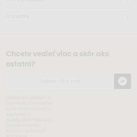
O značke
Chcete vedieť viac a skôr ako
ostatní?
Odoslaním súhlasím s
prijímaním e-mailových
správ s informáciami o
zajuímavých
propagačných akciách,
produktoch alebo
službách spoločnosti
ELIS DESIGN.