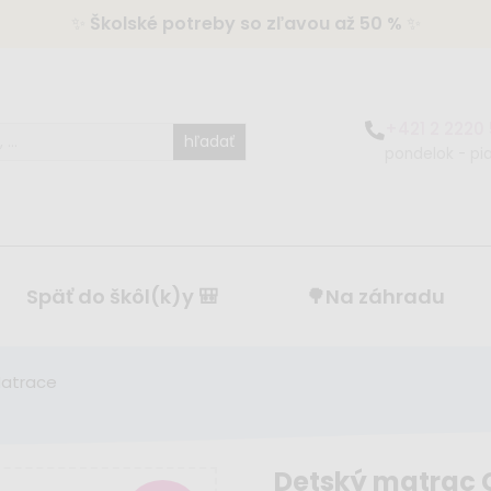
✨
Školské potreby so zľavou až 50 %
✨
+421 2 2220
hľadať
pondelok - pia
Späť do škôl(k)y 🎒
🌳Na záhradu
atrace
Detský matrac 