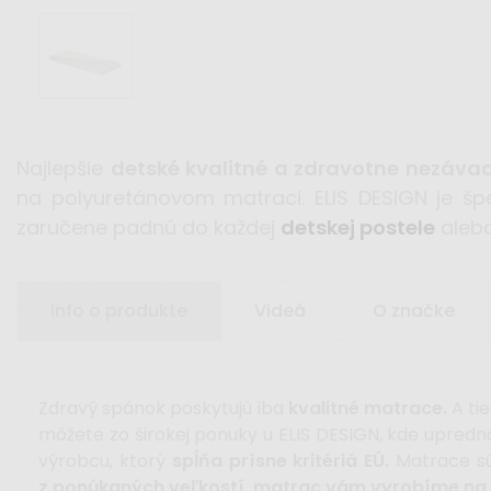
Najlepšie
detské kvalitné a zdravotne nezáv
na polyuretánovom matraci. ELIS DESIGN je šp
zaručene padnú do každej
detskej postele
aleb
Info o produkte
Videá
O značke
Zdravý spánok poskytujú iba
kvalitné matrace.
A ti
môžete zo širokej ponuky u ELIS DESIGN, kde upred
výrobcu, ktorý
spĺňa prísne kritériá EÚ.
Matrace s
z ponúkaných veľkostí, matrac vám vyrobíme na 