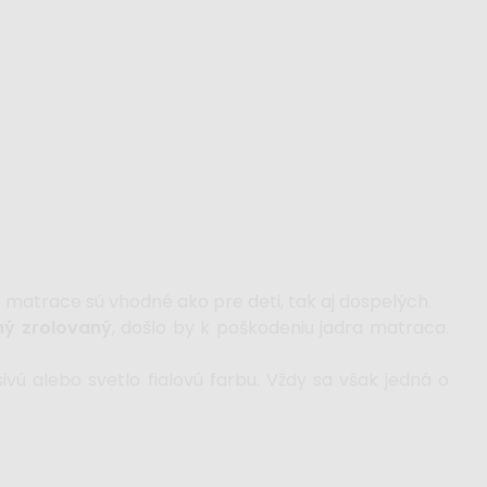
e matrace sú vhodné ako pre deti, tak aj dospelých.
ný zrolovaný
, došlo by k poškodeniu jadra matraca.
vú alebo svetlo fialovú farbu. Vždy sa však jedná o