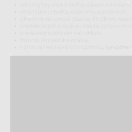
antialergický, odolný voči baktériám a plesniam,
vhodný pre bábätká, väčšie deti, aj dospelých
zdravotne nezávadný, používa len zdraviu neškod
stredná tvrdosť zabezpečí ideálnu podporu chrb
priedušnosť a odolnosť voči vlhkosti,
možnosť prať poťah v pračke,
v prípade nevyhovujúcich rozmerov,
vyrobíme 