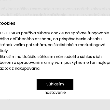
 základe nášho testovania a testovania našich zákazník
. Vydrží nižšie až
stredné zaťaženie
, preto je vhodný ako 
ú oporu tela
pre vaše dieťa.
Polyesterový poťah
je preš
Cookies
c antialergický
. Matrac CLASIC taký je, čím sa stáva
LIS DESIGN používa súbory cookie na správne fungovanie
rávnou podporou chrbtice
sú najdôležitejšími paramet
ášho obľúbeného e-shopu, na prispôsobenie obsahu
tránok vašim potrebám, na štatistické a marketingové
že nedochádza k žiadnemu mechanickému poškodeniu a zac
čely.
ročnejšie požiadavky
na hlboký a pohodlný spánok. S 
liknutím na tlačidlo súhlasím nám udelíte súhlas s ich
tne nezávadné
, pretože na ich výrobu sú používané len
berom a spracovaním a my vám poskytneme ten najlep
jkoľvek z našich matracov, môžete si byť istí, že spia na
ážitok z nakupovania.
 bude sa dodacia doba aj dopravcu líšiť, nakoľko je 
Súhlasím
nastavenie
design?