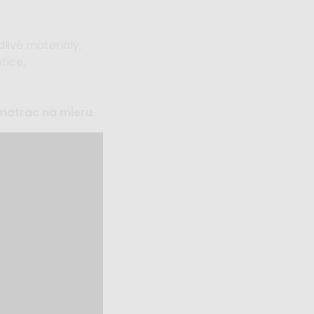
livé materiály,
tice,
matrac na mieru
.