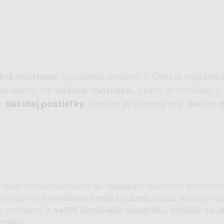
adné matrace
, vyrobené priamo v Českej republike
ecialista na
detské matrace
, preto si môžete 
o
detskej postieľky
. Matrac je vhodný pre
deti aj 
e naše nimi jednoznačne sú. Nekupujte zbytočne predraže
nostňujeme
osvedčenú českú kvalitnú prácu.
Všetky naš
ú vyrobené
z veľmi kvalitného materiálu, vhodné sú ak
mieru.