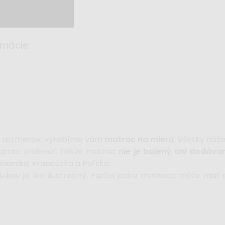
rmácie:
h rozmerov, vyrobíme vám
matrac na mieru
. Všetky naš
trac zrolovať. Takže matrac
nie je balený ani dodáva
arska, Francúzka a Poľska.
zkov je len ilustračný. Farba jadra matraca môže mať si