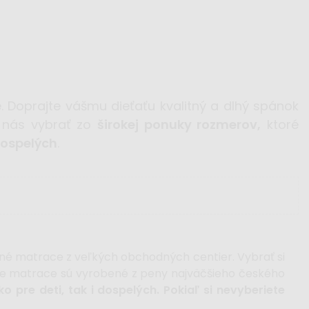
. Doprajte vášmu dieťaťu kvalitný a dlhý spánok
u nás vybrať zo
širokej ponuky rozmerov,
ktoré
dospelých
.
né matrace z veľkých obchodných centier. Vybrať si
e matrace sú vyrobené z peny najväčšieho českého
o pre deti, tak i dospelých. Pokiaľ si nevyberiete