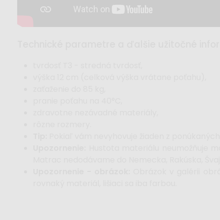
technické parametre a ďalšie užitočné info
tvrdosť T3 - stredná tvrdosť,
výška 12 cm (celková výška vrátane poťahu),
zaťaženie do 85 kg,
pranie poťahu na 40°C,
zdravotne nezávadné materiály,
rôzne rozmery.
Tip:
Pokiaľ vám nevyhovuje žiaden z ponúkanýc
Upozornenie:
Hustota materiálu neumožňuje ma
Matrac nedodávame do Nemecka, Rakúska, Švajči
Upozornenie - obrázok:
Obrázok v galérii obrá
rovnaký materiál, lišiaci sa iba farbou.