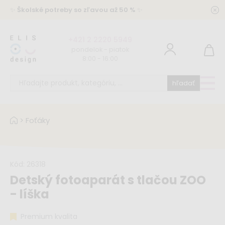
✨
Školské potreby so zľavou až 50 %
✨
+421 2 2220 5949
pondelok - piatok
8:00 - 16:00
hľadať
>
Foťáky
Kód:
26318
Detský fotoaparát s tlačou ZOO
- líška
Premium kvalita