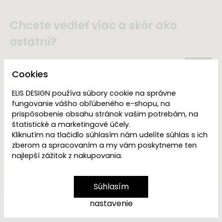
Chcete vedieť viac a skôr ako
ostatní?
Cookies
ELIS DESIGN používa súbory cookie na správne
Odoslaním súhlasím s
fungovanie vášho obľúbeného e-shopu, na
prijímaním e-mailových
prispôsobenie obsahu stránok vašim potrebám, na
správ s informáciami o
zajuímavých
štatistické a marketingové účely.
propagačných akciách,
Kliknutím na tlačidlo súhlasím nám udelíte súhlas s ich
produktoch alebo
zberom a spracovaním a my vám poskytneme ten
službách spoločnosti
najlepší zážitok z nakupovania.
ELIS DESIGN.
Súhlasím
nastavenie