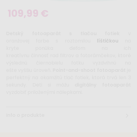
109,99 €
Detský fotoaparát s tlačou fotiek
v
oranžovej farbe s roztomilou
líštičkou
na
kryte ponúka deťom na ich
kreatívnu činnosť rad filtrov a fotorámčekov, ktoré
výslednú čiernobielu fotku vyzdvihnú na
ešte vyššiu úroveň.
Point-and-shoot fotoaparát
je
perfektný na okamžitú tlač fotiek, ktorá trvá len 3
sekundy. Deti si môžu
digitálny fotoaparát
vyzdobiť priloženými nálepkami.
Info o produkte