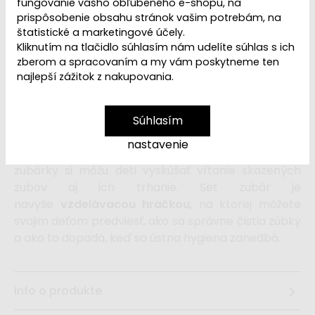
VYPREDANÉ | PREDAJ
fungovanie vášho obľúbeného e-shopu, na
Dostupnosť:
UKONČENÝ
prispôsobenie obsahu stránok vašim potrebám, na
štatistické a marketingové účely.
Kliknutím na tlačidlo súhlasím nám udelíte súhlas s ich
zberom a spracovaním a my vám poskytneme ten
Doktorský kufrík (brašna)
najlepší zážitok z nakupovania.
pre malých zubárov obsahuje všetko potrebné
na zábavnú
hru na zubára
.
Doktorský set zubár
je
originálnou hračkou, s ktorou sa deti
Súhlasím
zoznámia so svojimi zúbkami, ako
nastavenie
sa
vyšetrujú aj ako sa liečia
. V roli zubára alebo
zubárky si môžu deti vyskúšať vŕtanie skazených
zubov aj ich trhanie. Set zubár je
navyše
vzdelávacou hračkou
, na ktorej môžete
svojim deťom predviesť, ako sa správne čistia zúbky
a ako to dopadá, keď sa ústna hygiena zanedbá.
Info o produkte