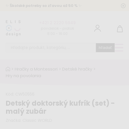
✨
Školské potreby so zľavou až 50 %
✨
+421 2 2220 5949
pondelok - piatok
8:00 - 16:00
hľadať
>
Hračky a Montessori
>
Detské hračky
>
Hry na povolania
Kód:
CW50556
Detský doktorský kufrík (set) -
malý zubár
Značka:
Classic WORLD