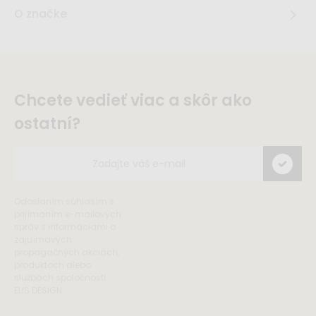
O značke
Chcete vedieť viac a skôr ako
ostatní?
Odoslaním súhlasím s
prijímaním e-mailových
správ s informáciami o
zajuímavých
propagačných akciách,
produktoch alebo
službách spoločnosti
ELIS DESIGN.