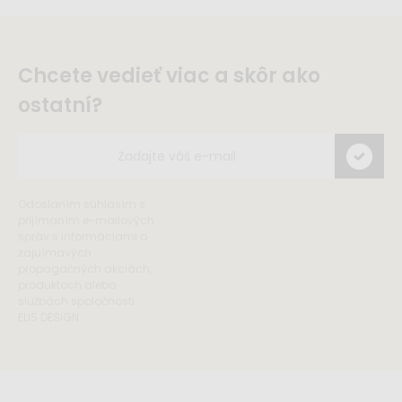
Chcete vedieť viac a skôr ako
ostatní?
Odoslaním súhlasím s
prijímaním e-mailových
správ s informáciami o
zajuímavých
propagačných akciách,
produktoch alebo
službách spoločnosti
ELIS DESIGN.