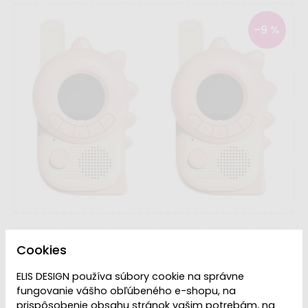
-9 %
Cookies
ELIS DESIGN používa súbory cookie na správne
Dostupnosť:
Skladom
fungovanie vášho obľúbeného e-shopu, na
prispôsobenie obsahu stránok vašim potrebám, na