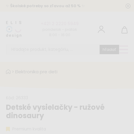
✨
Školské potreby so zľavou až 50 %
✨
+421 2 2220 5949
pondelok - piatok
8:00 - 16:00
hľadať
>
Elektronika pre deti
Kód:
26333
Detské vysielačky - ružové
dinosaury
Premium kvalita