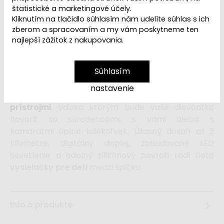
štatistické a marketingové účely.
49,99 €
Kliknutím na tlačidlo súhlasím nám udelíte súhlas s ich
54,99 €
zberom a spracovaním a my vám poskytneme ten
najlepší zážitok z nakupovania.
vložiť do košíka
Súhlasím
Detské vysielačky
v podobe
ružových
nastavenie
dinosaurov
budú perfektnými komunikačnými
prístrojmi
, vďaka ktorým bude vaše dievčatko
hovoriť so súrodencami, s vami alebo s
kamarátmi úplne kdekoľvek. Úžasný dosah až 3
kilometre, digitálny displej, zabudované LED
osvetlenie a odolný silikónový povrch radí tieto
vysielačky pre deti
medzi špičku.
Info o produkte