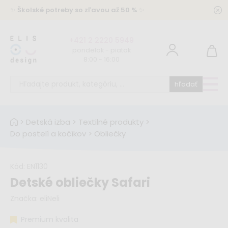
✨
Školské potreby so zľavou až 50 %
✨
+421 2 2220 5949
pondelok - piatok
8:00 - 16:00
hľadať
>
Detská izba
>
Textilné produkty
>
Do postelí a kočíkov
>
Obliečky
Kód:
EN1130
Detské obliečky Safari
Značka:
eliNeli
Premium kvalita