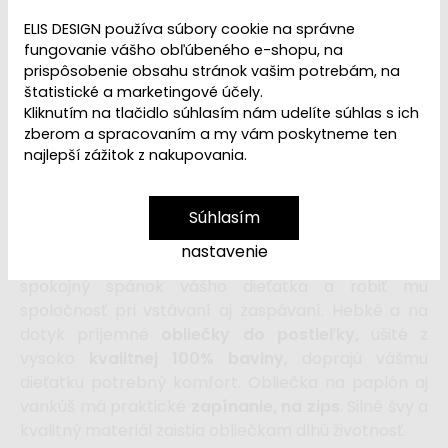
ELIS DESIGN používa súbory cookie na správne
16,99 €
fungovanie vášho obľúbeného e-shopu, na
prispôsobenie obsahu stránok vašim potrebám, na
štatistické a marketingové účely.
vložiť do košíka
Kliknutím na tlačidlo súhlasím nám udelíte súhlas s ich
zberom a spracovaním a my vám poskytneme ten
najlepší zážitok z nakupovania.
Detské obliečky do postieľky
zavedú deti na safari.
Vo svojej fantázii alebo snoch môžu deti nastúpiť do
jeepu s roztomilou opičkou alebo žirafou a vyraziť za
Súhlasím
poznaním
zvieratiek žijúcich na safari
. Slon, žirafa,
nastavenie
tiger aj ostatné zvieratká budú dohliadať na
spokojný spánok vášho dieťatka a robiť mu
spoločnosť pri vstávaní aj zaspávaní.
Hebké a na
dotyk príjemné
obliečky do postieľky,
ušité z
vysoko
kvalitnej 100% bavlny,
doprajú vášmu
dieťatku potrebný komfort. Obliečka na paplón aj
vankúš má praktické
zapínanie, na zips
. Silné švy a
kvalitný materiál zaistia obliečkam dlhú životnosť.