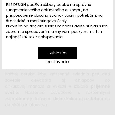
ELIS DESIGN používa súbory cookie na správne
Dostupnosť:
Na sklade do 2-6 týždňov
fungovanie vášho obľúbeného e-shopu, na
prispôsobenie obsahu stránok vašim potrebám, na
štatistické a marketingové účely.
23,99 €
29,99 €
Kliknutím na tlačidlo súhlasím nám udelíte súhlas s ich
zberom a spracovaním a my vám poskytneme ten
najlepší zážitok z nakupovania.
vložiť do košíka
Súhlasím
Detské nástenné svietidlo
v neutrálnom farebnom
nastavenie
prevedení, s tienidlom v bielej farbe zdobenom
cvičenými zvieratkami z cirkusu
, bude ozdobou
každej detskej izby. Nástenné svietidlo pre deti
zavedie dievčatká aj chlapcov do
cirkusovej manéže a vykúzli v izbičke
príjemné
svetlo
. Nástenné osvetlenie s roztomilými
zvieratkami je krásnou
dekoráciou aj ozdobou
do
detského kráľovstva.