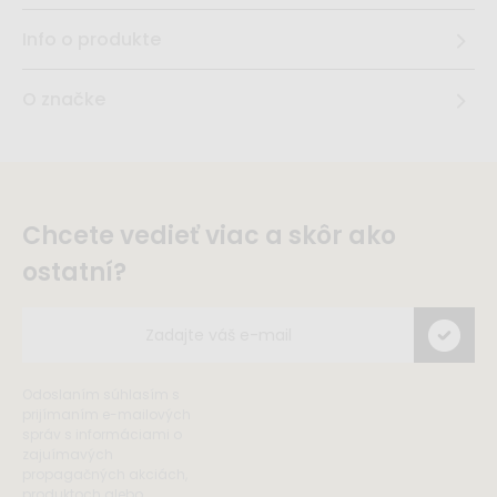
Info o produkte
O značke
Chcete vedieť viac a skôr ako
ostatní?
Odoslaním súhlasím s
prijímaním e-mailových
správ s informáciami o
zajuímavých
propagačných akciách,
produktoch alebo