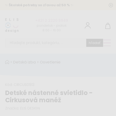
✨
Školské potreby so zľavou až 50 %
✨
+421 2 2220 5949
pondelok - piatok
8:00 - 16:00
hľadať
>
Detská izba
>
Osvetlenie
Kód:
CIRCUS0913
Detské nástenné svietidlo -
Cirkusová manéž
Značka:
ELIS DESIGN