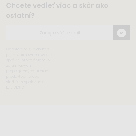
Chcete vedieť viac a skôr ako
ostatní?
Odoslaním súhlasím s
prijímaním e-mailových
správ s informáciami o
zajuímavých
propagačných akciách,
produktoch alebo
službách spoločnosti
ELIS DESIGN.