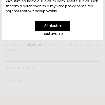
Kliknutím na tlačidlo súhlasím nám udelíte súhlas s ich
zberom a spracovaním a my vám poskytneme ten
najlepší zážitok z nakupovania.
Pohodlné
kresielko pre deti
bude úžasným
miestečkom na leňošenie, čítanie knižiek alebo
Súhlasím
sledovanie rozprávok. Dievčatká aj chlapci si
detské kresielko
rýchlo obľúbia. Kúpte deťom
nastavenie
spoločne s
plyšovým kreslom
mäkučký
koberec
s
parádnou
knižnicou
a útulný čítací kútik bude na
svete.
Info o produkte
O značke