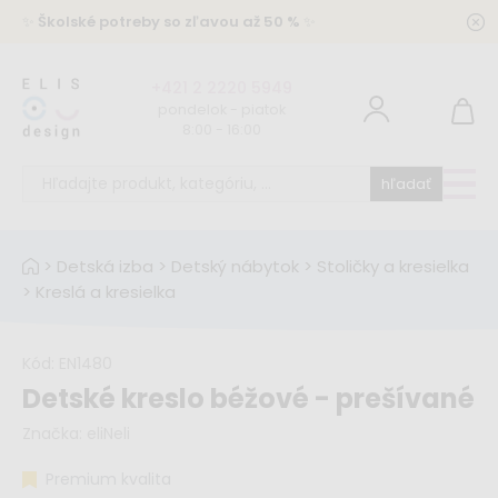
✨
Školské potreby so zľavou až 50 %
✨
+421 2 2220 5949
pondelok - piatok
8:00 - 16:00
hľadať
>
Detská izba
>
Detský nábytok
>
Stoličky a kresielka
>
Kreslá a kresielka
Kód:
EN1480
Detské kreslo béžové - prešívané
Značka:
eliNeli
Premium kvalita