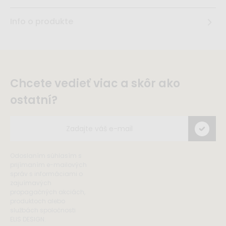
Info o produkte
Chcete vedieť viac a skôr ako
ostatní?
Odoslaním súhlasím s
prijímaním e-mailových
správ s informáciami o
zajuímavých
propagačných akciách,
produktoch alebo
službách spoločnosti
ELIS DESIGN.