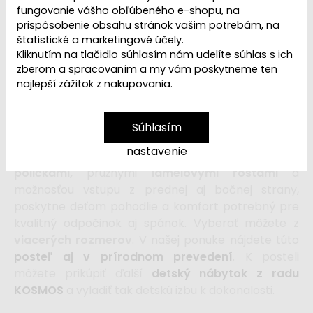
fungovanie vášho obľúbeného e-shopu, na
683,99 €
od
prispôsobenie obsahu stránok vašim potrebám, na
štatistické a marketingové účely.
Kliknutím na tlačidlo súhlasím nám udelíte súhlas s ich
vložiť do košíka
zberom a spracovaním a my vám poskytneme ten
najlepší zážitok z nakupovania.
Biela
detská posteľ z rady KOSMOS
vás aj vaše
deti zavedie do úplne nového sveta, sveta bez
Súhlasím
klasických hranatých tvarov.
Detská posteľ so
nastavenie
šuplíkom
v jedinečnom dizajne,
so zábranami,
poličkami,
pružnými
lamelovými roštami
a
možnosťou vstupu z prednej aj bočnej strany,
poskytne deťom pohodlie a komfort potrebný pre
kvalitný odpočinok aj spánok. Vyberať môžete z
viacerých rozmerov
. V našej ponuke nájdete túto
posteľ aj v prírodnom prevedení
. K posteli
môžete prikúpiť ďalší
detský nábytok z radu
KOSMOS
a vyladiť tak detskú izbu k dokonalosti.