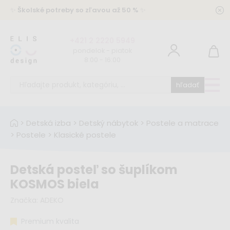
✨
Školské potreby so zľavou až 50 %
✨
+421 2 2220 5949
pondelok - piatok
8:00 - 16:00
hľadať
>
Detská izba
>
Detský nábytok
>
Postele a matrace
>
Postele
>
Klasické postele
Detská posteľ so šuplíkom
KOSMOS biela
Značka:
ADEKO
Premium kvalita