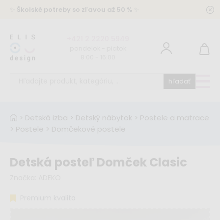
✨
Školské potreby so zľavou až 50 %
✨
+421 2 2220 5949
pondelok - piatok
8:00 - 16:00
hľadať
>
Detská izba
>
Detský nábytok
>
Postele a matrace
>
Postele
>
Domčekové postele
Detská posteľ Domček Clasic
Značka:
ADEKO
Premium kvalita