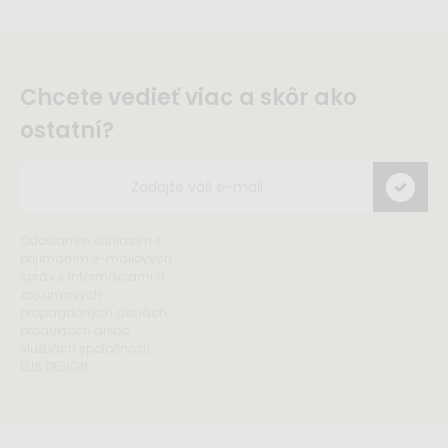
Chcete vedieť viac a skôr ako
ostatní?
Odoslaním súhlasím s
prijímaním e-mailových
správ s informáciami o
zajuímavých
propagačných akciách,
produktoch alebo
službách spoločnosti
ELIS DESIGN.