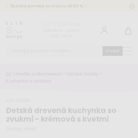
✨
Školské potreby so zľavou až 50 %
✨
+421 2 2220 5949
pondelok - piatok
8:00 - 16:00
hľadať
>
Hračky a Montessori
>
Detské hračky
>
Kuchynka a obchod
Kód:
EN1385
Detská drevená kuchynka so
zvukmi - krémová s kvetmi
Značka:
eliNeli