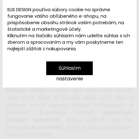
Dostupnosť:
Skladom
ELIS DESIGN používa súbory cookie na správne
fungovanie vášho obľúbeného e-shopu, na
129,99 €
174,99 €
prispôsobenie obsahu stránok vašim potrebám, na
štatistické a marketingové účely.
Kliknutím na tlačidlo súhlasím nám udelíte súhlas s ich
vložiť do košíka
zberom a spracovaním a my vám poskytneme ten
najlepší zážitok z nakupovania.
Detská kuchynka
v svetlých farebných tónoch,
zdobená kvetmi, je
Súhlasím
štýlovou
edukatívnou hračkou
pre deti od 3 rokov.
nastavenie
V drevenej kuchynke s
modernými spotrebičmi a
tečúcou vodou
popustia deti uzdu svojej fantázii,
môžu variť, piecť a ohrievať jedlo, variť kávu a
pokojne vyprať špinavú bielizeň. Jednoducho si
vyskúšajú dospelácke činnosti
bezpečným
detským spôsobom
.
Reálny nádych celej hre
dodajú
zvukové efekty,
ktoré vydáva sporák alebo
vodovodná batéria.