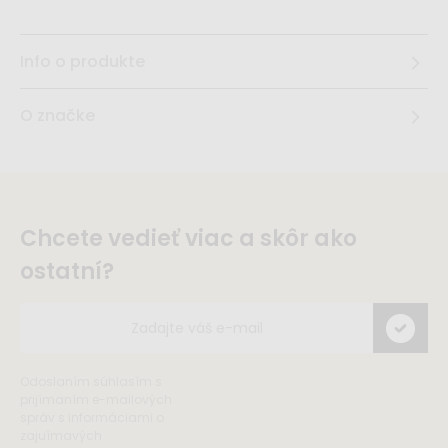
Info o produkte
O značke
Chcete vedieť viac a skôr ako
ostatní?
Odoslaním súhlasím s
prijímaním e-mailových
správ s informáciami o
zajuímavých