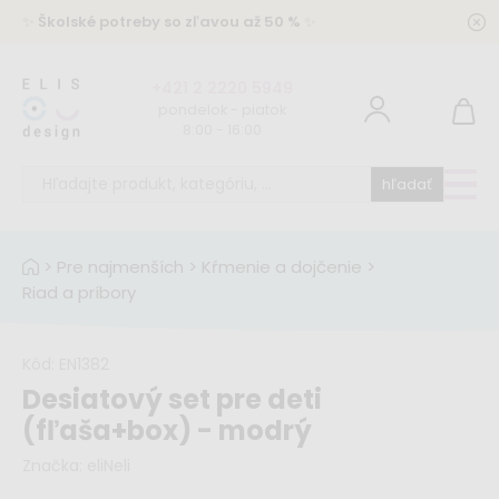
✨
Školské potreby so zľavou až 50 %
✨
+421 2 2220 5949
pondelok - piatok
8:00 - 16:00
hľadať
>
Pre najmenších
>
Kŕmenie a dojčenie
>
Riad a príbory
Kód:
EN1382
Desiatový set pre deti
(fľaša+box) - modrý
Značka:
eliNeli