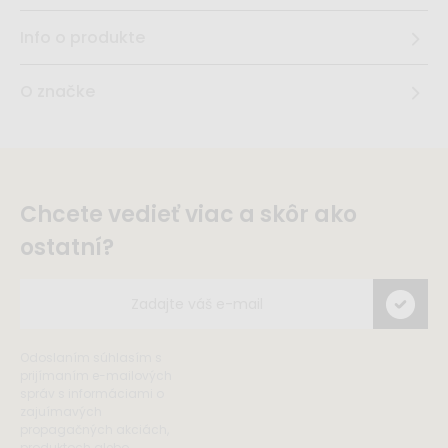
Info o produkte
O značke
Chcete vedieť viac a skôr ako
ostatní?
Odoslaním súhlasím s
prijímaním e-mailových
správ s informáciami o
zajuímavých
propagačných akciách,
produktoch alebo