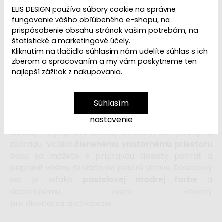
Dostupnosť:
Skladom
ELIS DESIGN používa súbory cookie na správne
fungovanie vášho obľúbeného e-shopu, na
10,99 €
prispôsobenie obsahu stránok vašim potrebám, na
16,99 €
štatistické a marketingové účely.
Kliknutím na tlačidlo súhlasím nám udelíte súhlas s ich
zberom a spracovaním a my vám poskytneme ten
vložiť do košíka
najlepší zážitok z nakupovania.
Desiatový set
zložený z
nerezovej fľaše
Súhlasím
so skrutkovacím uzáverom s pútkom a
nastavenie
zo
silikónového desiatového boxu
je
ideálny na prípravu desiaty do školy, na výlet aj na
záhradu. Vďaka
členenému vnútornému priestoru
boxu sa môžete s prípravou desiaty pohrať a
pripraviť vášmu školáčikovi pestrú stravu.
Desiatový
set je vďaka
pastelovej modrej farbe
a
decentnému vzoru vhodný
pre dievčatká aj chlapcov.