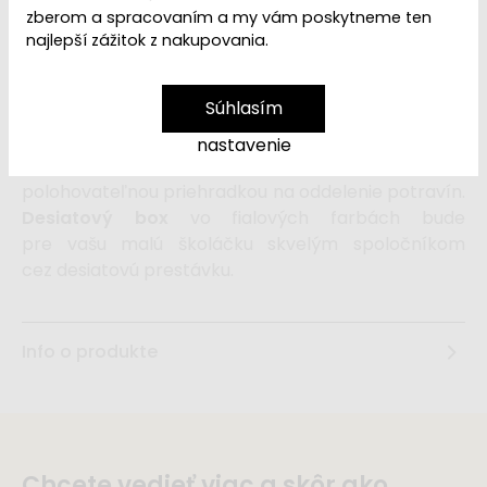
zberom a spracovaním a my vám poskytneme ten
najlepší zážitok z nakupovania.
3,99 €
4,99 €
Súhlasím
Praktický
box na desiatu
s motívom
nastavenie
roztomilej
pandy
v džungli je vybavený praktickou
polohovateľnou priehradkou na oddelenie potravín.
Desiatový box
vo fialových farbách bude
pre vašu malú školáčku skvelým spoločníkom
cez desiatovú prestávku.
Info o produkte
Chcete vedieť viac a skôr ako