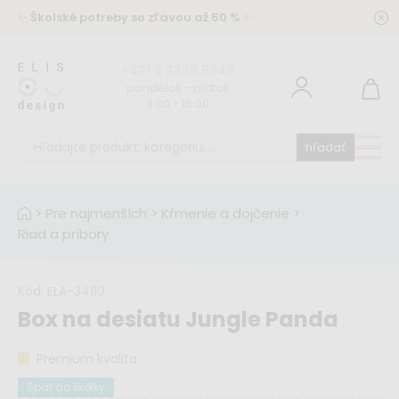
✨
Školské potreby so zľavou až 50 %
✨
+421 2 2220 5949
pondelok - piatok
8:00 - 16:00
hľadať
>
Pre najmenších
>
Kŕmenie a dojčenie
>
Riad a príbory
Kód:
ELA-34110
Box na desiatu Jungle Panda
Premium kvalita
Späť do škôlky