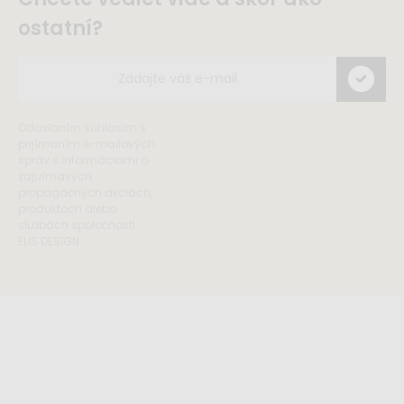
ostatní?
Odoslaním súhlasím s
prijímaním e-mailových
správ s informáciami o
zajuímavých
propagačných akciách,
produktoch alebo
službách spoločnosti
ELIS DESIGN.