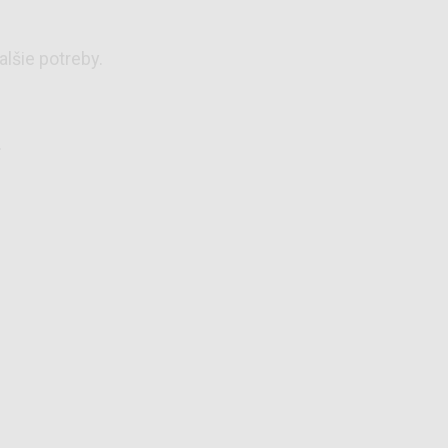
lšie potreby.
.