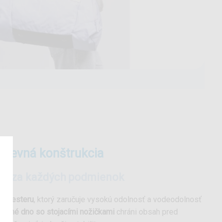
a pevná konštrukcia
ana za každých podmienok
olyesteru
, ktorý zaručuje vysokú odolnosť a vodeodolnosť
Pevné dno so stojacími nožičkami
chráni obsah pred