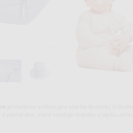
rbe
je ideálnou voľbou pre staršie školáčky a štude
v
a pevné dno, ktoré zaisťuje stabilitu a lepšiu och