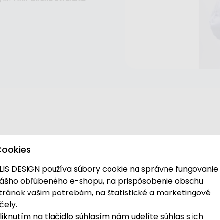
Cookies
odolné materiály 
LIS DESIGN používa súbory cookie na správne fungovanie
Bezpečnosť a ochr
ášho obľúbeného e-shopu, na prispôsobenie obsahu
tránok vašim potrebám, na štatistické a marketingové
Taška je vyrobená zo
100 % p
čely.
pri každodennom používaní.
liknutím na tlačidlo súhlasím nám udelíte súhlas s ich