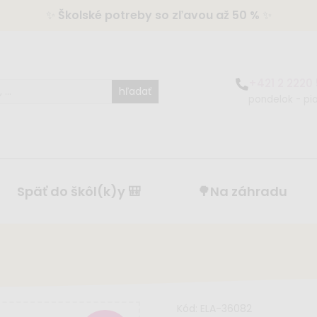
✨
Školské potreby so zľavou až 50 %
✨
+421 2 2220
hľadať
pondelok - pia
Späť do škôl(k)y 🎒
🌳Na záhradu
Kód:
ELA-36082