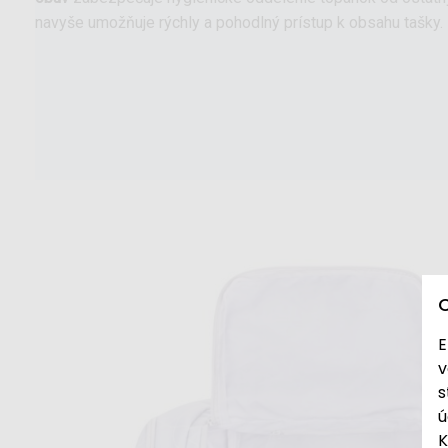
navyše umožňuje rýchly a pohodlný prístup k obsahu tašky.
E
v
s
ú
K