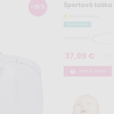
Športová tašk
-19 %
Premium kvalita
Späť do škôlky
Dostupnosť:
37,99 €
46,99 €
vložiť do košíka