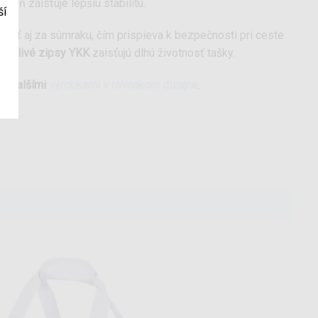
oveň zaisťuje lepšiu stabilitu.
ší
nosť aj za súmraku, čím prispieva k bezpečnosti pri ceste
ľahlivé zipsy YKK
zaisťujú dlhú životnosť tašky.
iť ďalšími
výrobkami v rovnakom dizajne
.