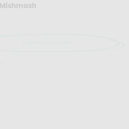
a Mishmash
Dodanie do 2 týždňov