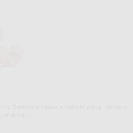
ntky.
Cestovná taška
ponúka hlavnú priehradku,
ranu obsahu.