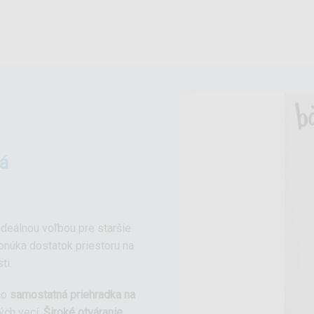
ká
ideálnou voľbou pre staršie
núka dostatok priestoru na
ti.
 čo
samostatná priehradka na
ých vecí.
Široké otváranie