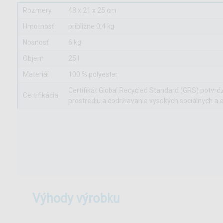
Rozmery
48 x 21 x 25 cm
Hmotnosť
približne 0,4 kg
Nosnosť
6 kg
Objem
25 l
Materiál
100 % polyester
Certifikát Global Recycled Standard (GRS) potvrd
Certifikácia
prostrediu a dodržiavanie vysokých sociálnych a 
výhody výrobku