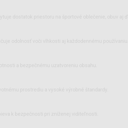
uje dostatok priestoru na športové oblečenie, obuv aj ďa
učuje odolnosť voči vlhkosti aj každodennému používaniu
životnosti a bezpečnému uzatvoreniu obsahu.
ivotnému prostrediu a vysoké výrobné štandardy.
ieva k bezpečnosti pri zníženej viditeľnosti.