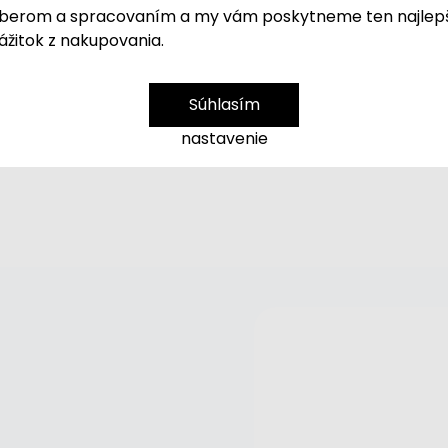
vlhkosťou a nečistotami a zár
berom a spracovaním a my vám poskytneme ten najlep
ážitok z nakupovania.
Reflexné logo
zvyšuje viditeľ
na tréning alebo do školy.
Spo
Súhlasím
Športovú tašku
môžete dopln
nastavenie