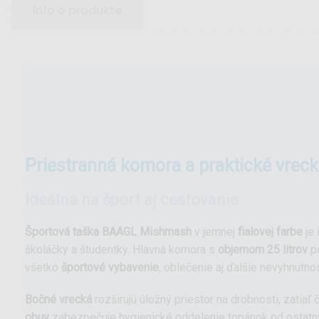
Info o produkte
priestranná komora a praktické vrec
Ideálna na šport aj cestovanie
Športová taška BAAGL Mishmash
v jemnej
fialovej farbe
je 
školáčky a študentky. Hlavná komora s
objemom 25 litrov
po
všetko
športové vybavenie
, oblečenie aj ďalšie nevyhnutnos
Bočné vrecká
rozširujú úložný priestor na drobnosti, zatiaľ
obuv
zabezpečuje hygienické oddelenie topánok od ostatn