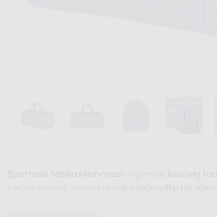
Športová taška Mishmash
v jemnej
fialovej fa
bočné vrecká,
samostatnú priehradku na obu